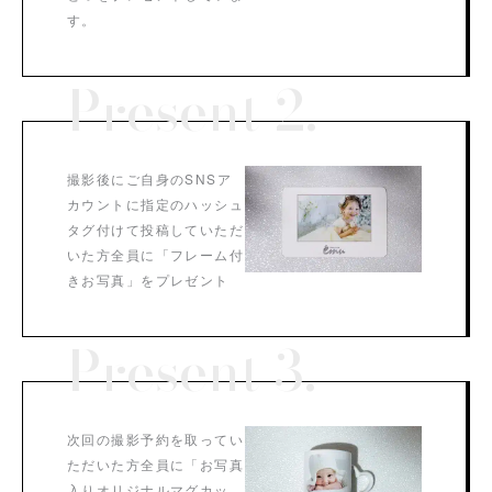
す。
Present 2.
撮影後にご自身のSNSア
カウントに指定のハッシュ
タグ付けて投稿していただ
いた方全員に「フレーム付
きお写真」をプレゼント
Present 3.
次回の撮影予約を取ってい
ただいた方全員に「お写真
入りオリジナルマグカッ