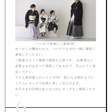
パパママ気軽にご参加OK
せっかくの機会だから、パパママもぜひ一緒に撮影に
参加してください。
ご家族そろって着物で撮影が人気です。 お着替えに
必要なものはすべて用意してあるので、手ぶらでご来
店ください。
ママも普段通りのメイクでOK！気になる部分もプレ
ミアムレタッチで自然に美しく仕上げます。
お子さまの日焼けあとなどのレタッチもご相談くださ
い。
6.