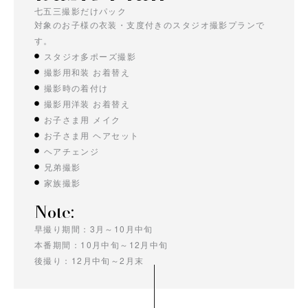
七五三撮影だけパック
対象のお子様の衣装・支度付きのスタジオ撮影プランで
す。
スタジオ多ポーズ撮影
撮影用和装 お着替え
撮影時の着付け
撮影用洋装 お着替え
お子さま用 メイク
お子さま用 ヘアセット
ヘアチェンジ
兄弟撮影
家族撮影
Note:
早撮り期間：3月～10月中旬
本番期間：10月中旬～12月中旬
後撮り：12月中旬～2月末