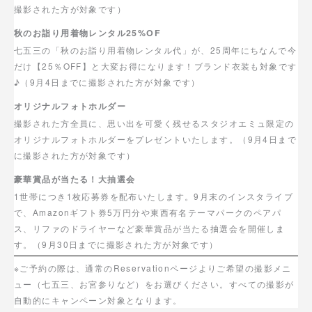
撮影された方が対象です）
秋のお詣り用着物レンタル25%OF
七五三の「秋のお詣り用着物レンタル代」が、25周年にちなんで今
だけ【25％OFF】と大変お得になります！ブランド衣装も対象です
♪（9月4日までに撮影された方が対象です）
オリジナルフォトホルダー
撮影された方全員に、思い出を可愛く残せるスタジオエミュ限定の
オリジナルフォトホルダーをプレゼントいたします。（9月4日まで
に撮影された方が対象です）
豪華賞品が当たる！大抽選会
1世帯につき1枚応募券を配布いたします。9月末のインスタライブ
で、Amazonギフト券5万円分や東西有名テーマパークのペアパ
ス、リファのドライヤーなど豪華賞品が当たる抽選会を開催しま
す。（9月30日までに撮影された方が対象です）
※ご予約の際は、通常のReservationページよりご希望の撮影メニ
ュー（七五三、お宮参りなど）をお選びください。すべての撮影が
自動的にキャンペーン対象となります。