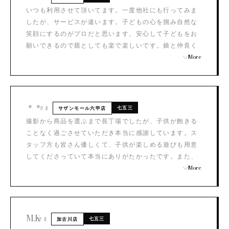
いつも利用させて頂いてます。一度他社にも行ってみま
したが、サービスが違います。子どもの心を掴み自然な
笑顔にするのがプロだと思います。安心して子どもをお
願いできるので親としても楽で楽しいです。娘と仲良く
していただいてるスタッフさんやブライダルから繋がっ
More
てる方が担当していただき嬉しいです。
＊＊
さま
七五三
サザンモール六甲店
撮影から商品を選ぶまで長丁場でしたが、子供が飽きる
ことなく過ごさせていただき本当に感謝しています。ス
タッフ方も皆さん優しくて、子供が楽しめる遊びも用意
してくださっていて本当にありがたかったです。また、
前撮りと当日とで違う衣装を着せてもらえるのも嬉しい
More
です。周りの人にもとてもおすすめしたくなりました。
M.K
さま
七五三
加古川店