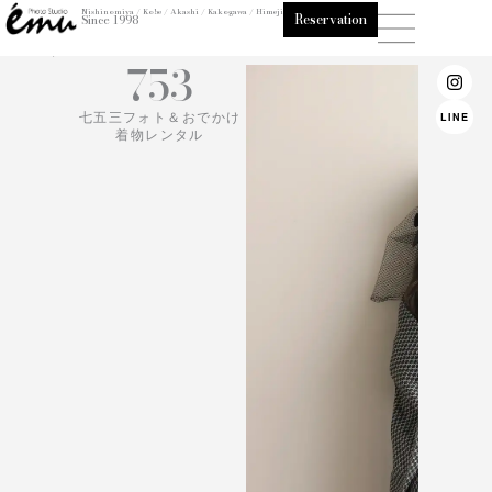
内
Nishinomiya / Kobe / Akashi / Kakogawa / Himeji
Reservation
Since 1998
容
ioemu.net/
を
753
I
n
ス
s
キ
七五三フォト＆おでかけ
LINE
t
着物レンタル
ッ
a
g
プ
r
a
m