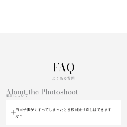
FAQ
よくある質問
About the Photoshoot
撮影について
当日子供がぐずってしまったとき後日撮り直しはできます
か？