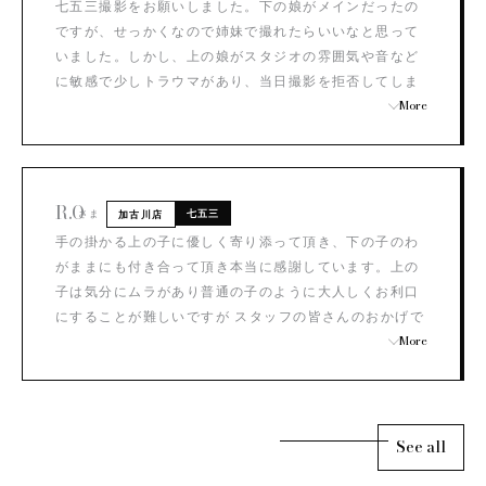
七五三撮影をお願いしました。下の娘がメインだったの
ですが、せっかくなので姉妹で撮れたらいいなと思って
いました。しかし、上の娘がスタジオの雰囲気や音など
に敏感で少しトラウマがあり、当日撮影を拒否してしま
いました。 そんな上の娘も下の娘の衣装や撮影風景を見
More
ているうちに「いいな～」と言い出しました。 どうしよ
うと思ったのですが、スタッフさんが娘の声を拾ってく
ださって、急遽一緒に撮影していただけることに！ 急な
お願いになってしまったのに、笑顔で柔軟に対応してく
R.O
さま
七五三
加古川店
ださり本当にありがたかったです。 事前の見学に対応し
手の掛かる上の子に優しく寄り添って頂き、下の子のわ
てくださったスタッフさん、当日担当してくださったス
がままにも付き合って頂き本当に感謝しています。上の
タッフさん、 ヘアメイクや着付けを担当してくださった
子は気分にムラがあり普通の子のように大人しくお利口
スタッフさん、カメラマンさん、娘達は本当に喜んでい
にすることが難しいですが スタッフの皆さんのおかげで
ました。 完成が待ち遠しいです。長文になりましたが、
良い表情の写真を残す事が出来ました。 去年撮影を諦め
More
本当に素敵な時間になりました。ありがとうございま
かけていましたが今年リベンジすることができ凄く満足
す！！
です。 次回撮影の時も是非加古川店を利用させて下さ
い。仕上がりを楽しみにしています。 今後とも宜しくお
願いします。本日はありがとうございました。
See all