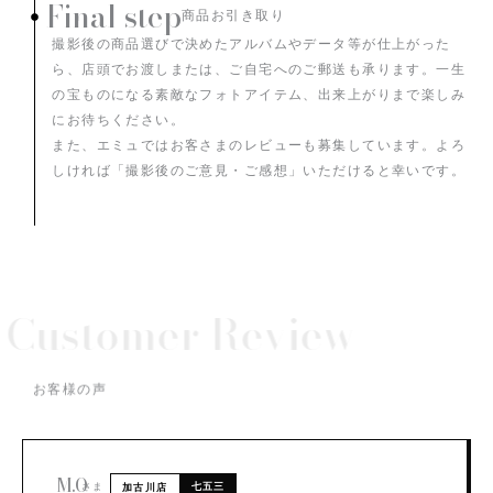
Final step
商品お引き取り
撮影後の商品選びで決めたアルバムやデータ等が仕上がった
ら、店頭でお渡しまたは、ご自宅へのご郵送も承ります。一生
の宝ものになる素敵なフォトアイテム、出来上がりまで楽しみ
にお待ちください。
また、エミュではお客さまのレビューも募集しています。よろ
しければ「撮影後のご意見・ご感想」いただけると幸いです。
Customer Review
お客様の声
M.O
さま
七五三
加古川店