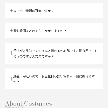
スマホで撮影は可能ですか？
撮影時間はどれくらいかかりますか？
子供が人見知りでちゃんと撮れるか心配です。動き回ってし
まうのですが大丈夫ですか？
誕生日が近いので、お誕生日っぽい写真も一緒に撮れます
か？
About Costumes
衣装について