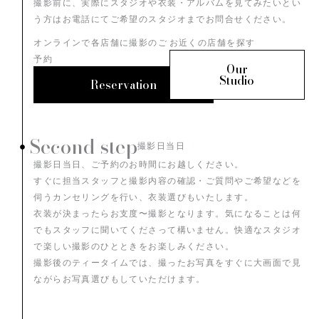
撮影前に、実際にスタジオや衣装・アルバムを見てみたいとい
う方はお電話にてご希望のスタジオまでお問合せください。
オンラインで各店舗に撮影のご
お近くの店舗を探す
予約
Our
Studio
Reservation
Second step
撮影日当日
撮影日当日、ご予約のお時間にお越しください。
すぐに担当スタッフと撮影内容の確認・ご質問やご希望などを
伺うカンセリングを行い、衣装選びもいたします。
衣装が決まったらお支度〜撮影となります。気になることは何
でもスタッフに聞いてくださって構いません。快適なスタジオ
で楽しい撮影のひとときをお楽しみください。
撮影後のティータイムでは、撮ったお写真をすぐに大画面で見
ながらお写真選びもしていただけます。