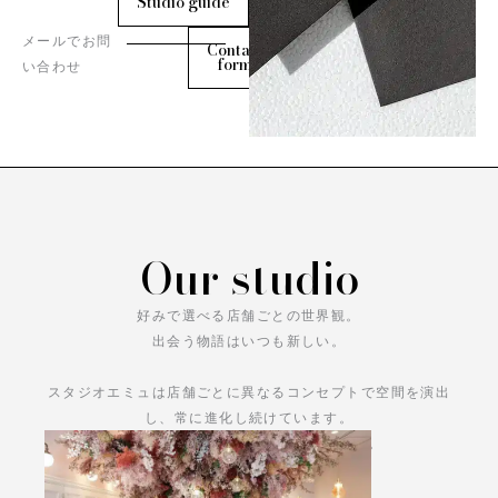
Studio guide
メールでお問
Contact
form
い合わせ
Our studio
好みで選べる店舗ごとの世界観。
出会う物語はいつも新しい。
スタジオエミュは店舗ごとに異なるコンセプトで空間を演出
し、常に進化し続けています。
あなただけの物語をお楽しみください。