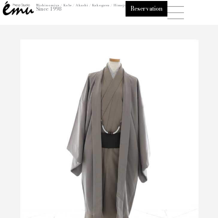
内
Nishinomiya / Kobe / Akashi / Kakogawa / Himeji
Reservation
Since 1998
容
を
ス
キ
ッ
プ