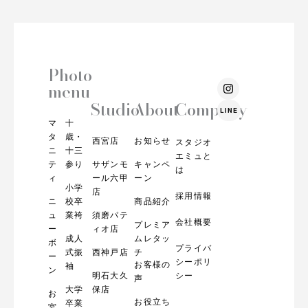
Photo
I
menu
n
s
Studio
About
Company
LINE
t
マ
十
a
g
タ
歳・
西宮店
お知らせ
スタジオ
r
ニ
十三
エミュと
a
テ
参り
サザンモ
キャンペ
m
は
ィ
ール六甲
ーン
小学
店
採用情報
ニ
校卒
商品紹介
ュ
業袴
須磨パテ
会社概要
プレミア
ー
ィオ店
成人
ムレタッ
ボ
プライバ
式振
西神戸店
チ
ー
シーポリ
お客様の
袖
ン
明石大久
シー
声
大学
保店
お
お役立ち
卒業
宮