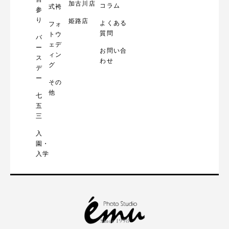
加古川店
コラム
式袴
参
り
姫路店
よくある
フォ
質問
トウ
バ
ェデ
ー
お問い合
ィン
ス
わせ
グ
デ
ー
その
他
七
五
三
入
園・
入学
Since 1998