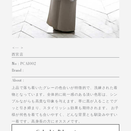
＜
-- ＞
西宮店
No：
PCA1002
Brand：
About：
上品で落ち着いたグレーの色合いが特徴的で、洗練された着
物となっています。全体的に統一感のある淡い色彩は、シン
プルながらも高貴な印象を与えます。帯に黒が入ることでグ
ッと引き締まり、スタイリッシュ効果も期待されます。 お子
様が何色を着ても合いやすく、どんな背景とも馴染みやすい
一着です。高身長の方にオススメです。