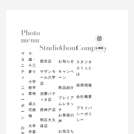
Photo
I
menu
n
s
Studio
About
Company
LINE
t
マ
十
a
g
タ
歳・
西宮店
お知らせ
スタジオ
r
ニ
十三
エミュと
a
テ
参り
サザンモ
キャンペ
m
は
ィ
ール六甲
ーン
小学
店
採用情報
ニ
校卒
商品紹介
ュ
業袴
須磨パテ
会社概要
プレミア
ー
ィオ店
成人
ムレタッ
ボ
プライバ
式振
西神戸店
チ
ー
シーポリ
お客様の
袖
ン
明石大久
シー
声
大学
保店
お
お役立ち
卒業
宮