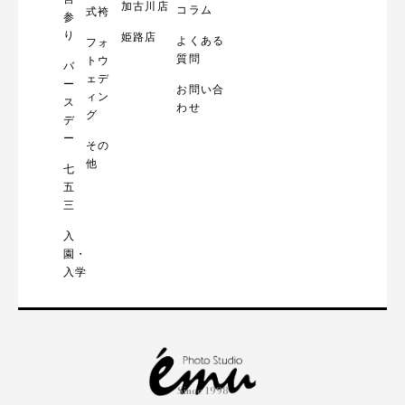
加古川店
コラム
式袴
参
り
姫路店
よくある
フォ
質問
トウ
バ
ェデ
ー
お問い合
ィン
ス
わせ
グ
デ
ー
その
他
七
五
三
入
園・
入学
Since 1998