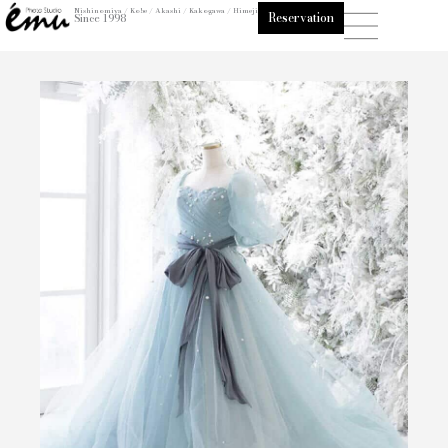
内
Nishinomiya / Kobe / Akashi / Kakogawa / Himeji
Reservation
Since 1998
容
を
ス
キ
ッ
プ