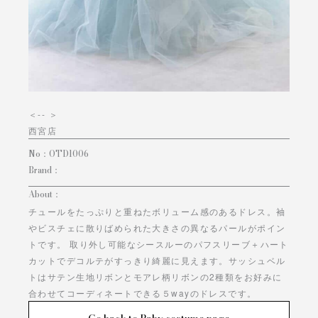
＜
-- ＞
西宮店
No：
OTD1006
Brand：
About：
チュールをたっぷりと重ねたボリューム感のあるドレス。袖
やビスチェに散りばめられた大きさの異なるパールがポイン
トです。 取り外し可能なシースルーのパフスリーブ＋ハート
カットでデコルテがすっきり綺麗に見えます。サッシュベル
トはサテン生地リボンとモアレ柄リボンの2種類をお好みに
合わせてコーディネートできる５wayのドレスです。