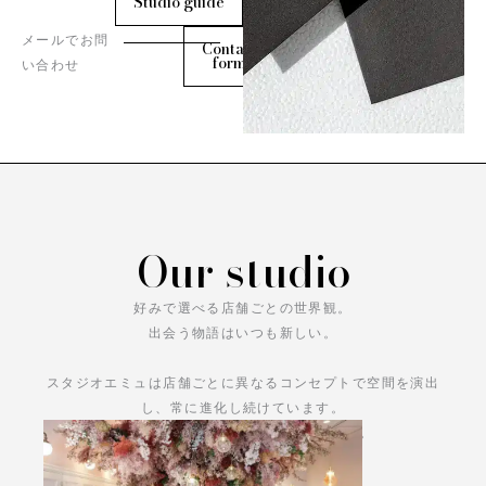
Studio guide
メールでお問
Contact
form
い合わせ
Our studio
好みで選べる店舗ごとの世界観。
出会う物語はいつも新しい。
スタジオエミュは店舗ごとに異なるコンセプトで空間を演出
し、常に進化し続けています。
あなただけの物語をお楽しみください。