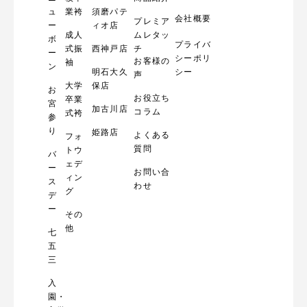
ュ
業袴
須磨パテ
会社概要
プレミア
ー
ィオ店
成人
ムレタッ
ボ
プライバ
式振
西神戸店
チ
ー
シーポリ
お客様の
袖
ン
明石大久
シー
声
大学
保店
お
お役立ち
卒業
宮
加古川店
コラム
式袴
参
り
姫路店
よくある
フォ
質問
トウ
バ
ェデ
ー
お問い合
ィン
ス
わせ
グ
デ
ー
その
他
七
五
三
入
園・