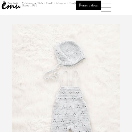
内
Nishinomiya / Kobe / Akashi / Kakogawa / Himeji
Reservation
Since 1998
容
を
ス
キ
ッ
プ