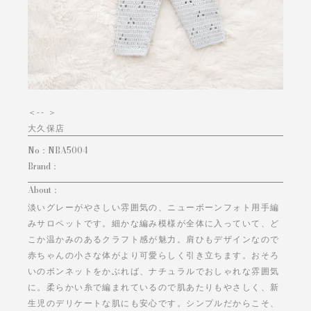
＜
-- ＞
大久保店
No：
NBA5004
Brand：
About：
淡いグレーがやさしい雰囲気の、ニューボーンフォト用手編
みサロペットです。細かな編み模様が全体に入っていて、ど
こか温かみのあるクラフト感が魅力。肩ひもデザインなので
赤ちゃんの小さな体がより可愛らしく引き立ちます。おそろ
いのボンネットをかぶれば、ナチュラルでおしゃれな雰囲気
に。柔らかい糸で編まれているので肌あたりもやさしく、新
生児のデリケートな肌にも安心です。シンプルだからこそ、