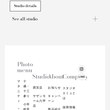
Studio details
See all studio
Photo
I
menu
n
s
Studio
About
Company
LINE
t
マ
十
a
g
タ
歳・
西宮店
お知らせ
スタジオ
r
ニ
十三
エミュと
a
テ
参り
サザンモ
キャンペ
m
は
ィ
ール六甲
ーン
小学
店
採用情報
ニ
校卒
商品紹介