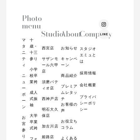
Photo
I
menu
n
s
Studio
About
Company
LINE
t
マ
十
a
g
タ
歳・
西宮店
お知らせ
スタジオ
r
ニ
十三
エミュと
a
テ
参り
サザンモ
キャンペ
m
は
ィ
ール六甲
ーン
小学
店
採用情報
ニ
校卒
商品紹介
ュ
業袴
須磨パテ
会社概要
プレミア
ー
ィオ店
成人
ムレタッ
ボ
プライバ
式振
西神戸店
チ
ー
シーポリ
お客様の
袖
ン
明石大久
シー
声
大学
保店
お
お役立ち
卒業
宮
加古川店
コラム
式袴
参
り
姫路店
よくある
フォ