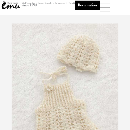
内
Nishinomiya / Kobe / Akashi / Kakogawa / Himeji
Reservation
Since 1998
容
を
ス
キ
ッ
プ