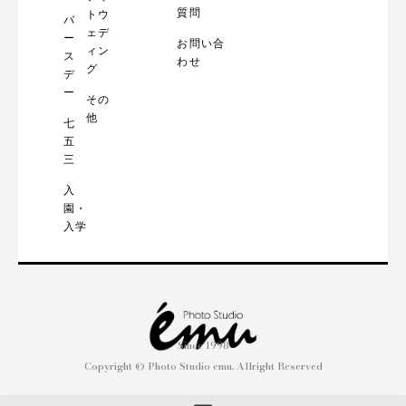
質問
トウ
バ
ェデ
ー
お問い合
ィン
ス
わせ
グ
デ
ー
その
他
七
五
三
入
園・
入学
Since 1998
Copyright © Photo Studio emu. Allright Reserved