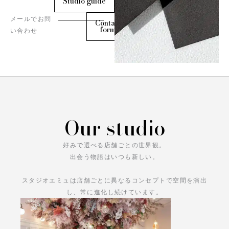
Studio guide
メールでお問
Contact
form
い合わせ
Our studio
好みで選べる店舗ごとの世界観。
出会う物語はいつも新しい。
スタジオエミュは店舗ごとに異なるコンセプトで空間を演出
し、常に進化し続けています。
あなただけの物語をお楽しみください。