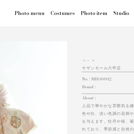
Photo menu
Costumes
Photo item
Studio
＜
-- ＞
サザンモール六甲店
No：
MHO0002
Brand：
About：
上品で華やかな雰囲気を
色や白、淡い色調の花柄
を与えます。牡丹や桜、
れており、季節感と自然の