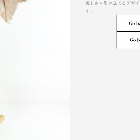
美しさを引き立てるデザ
す。
Go b
Go b