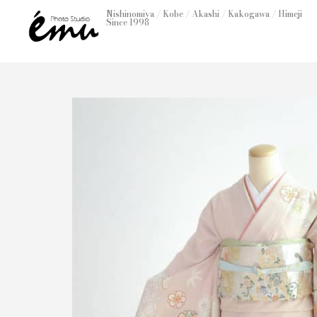
内
Nishinomiya / Kobe / Akashi / Kakogawa / Himeji
Since 1998
容
を
ス
キ
ッ
プ