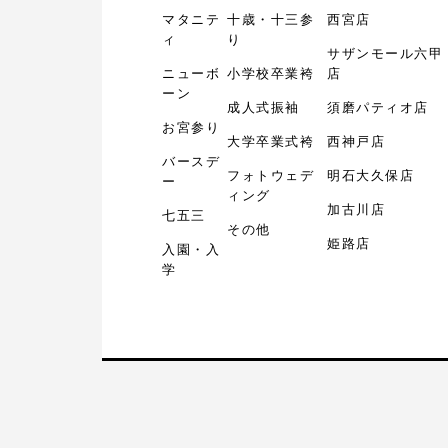
マタニテ
十歳・十三参
西宮店
ィ
り
サザンモール六甲
ニューボ
小学校卒業袴
店
ーン
成人式振袖
須磨パティオ店
お宮参り
大学卒業式袴
西神戸店
バースデ
フォトウェデ
明石大久保店
ー
ィング
加古川店
七五三
その他
姫路店
入園・入
学