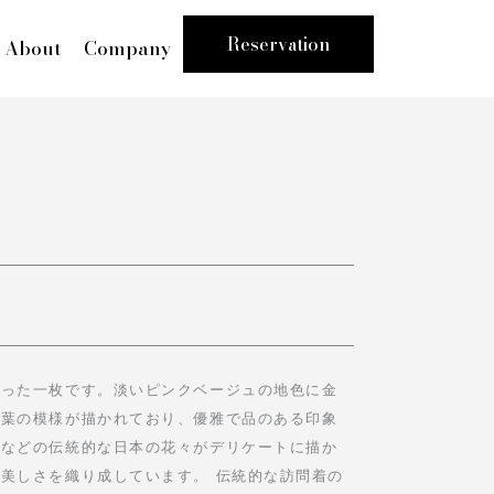
Reservation
About
Company
纏った一枚です。淡いピンクベージュの地色に金
や葉の模様が描かれており、優雅で品のある印象
菊などの伝統的な日本の花々がデリケートに描か
美しさを織り成しています。 伝統的な訪問着の