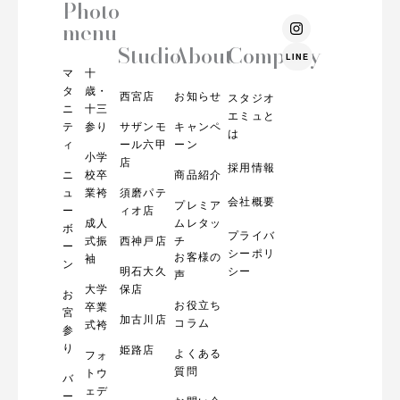
Photo
I
menu
n
s
Studio
About
Company
LINE
t
マ
十
a
g
タ
歳・
西宮店
お知らせ
スタジオ
r
ニ
十三
エミュと
a
テ
参り
サザンモ
キャンペ
m
は
ィ
ール六甲
ーン
小学
店
採用情報
ニ
校卒
商品紹介
ュ
業袴
須磨パテ
会社概要
プレミア
ー
ィオ店
成人
ムレタッ
ボ
プライバ
式振
西神戸店
チ
ー
シーポリ
お客様の
袖
ン
明石大久
シー
声
大学
保店
お
お役立ち
卒業
宮
加古川店
コラム
式袴
参
り
姫路店
よくある
フォ
質問
トウ
バ
ェデ
ー