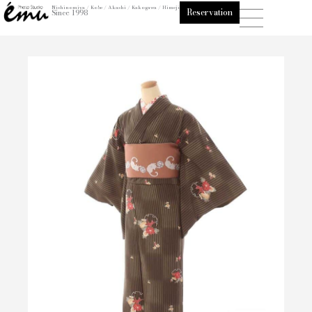
内
Nishinomiya / Kobe / Akashi / Kakogawa / Himeji
Reservation
Since 1998
容
を
ス
キ
ッ
プ