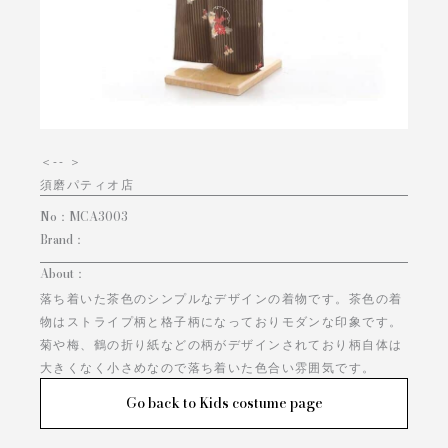
＜
-- ＞
須磨パティオ店
No：
MCA3003
Brand：
About：
落ち着いた茶色のシンプルなデザインの着物です。茶色の着
物はストライプ柄と格子柄になっておりモダンな印象です。
菊や梅、鶴の折り紙などの柄がデザインされており柄自体は
大きくなく小さめなので落ち着いた色合い雰囲気です。
Go back to Kids costume page