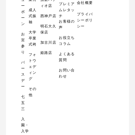
会社概要
プレミア
ー
ィオ店
成人
ムレタッ
ボ
プライバ
式振
西神戸店
チ
ー
シーポリ
お客様の
袖
ン
明石大久
シー
声
大学
保店
お
お役立ち
卒業
宮
加古川店
コラム
式袴
参
り
姫路店
よくある
フォ
質問
トウ
バ
ェデ
ー
お問い合
ィン
ス
わせ
グ
デ
ー
その
他
七
五
三
入
園・
入学