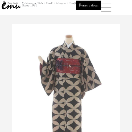
内
Nishinomiya / Kobe / Akashi / Kakogawa / Himeji
Reservation
Since 1998
容
を
ス
キ
ッ
プ