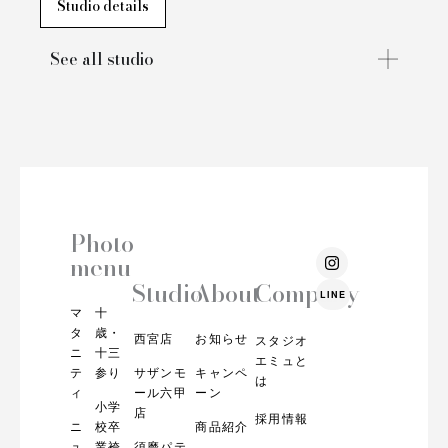
Studio details
See all studio
Photo
I
menu
n
s
Studio
About
Company
LINE
t
マ
十
a
g
タ
歳・
西宮店
お知らせ
スタジオ
r
ニ
十三
エミュと
a
テ
参り
サザンモ
キャンペ
m
は
ィ
ール六甲
ーン
小学
店
採用情報
ニ
校卒
商品紹介
ュ
業袴
須磨パテ