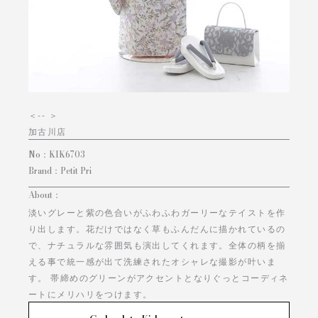
＜
-- ＞
加古川店
No：
KIK6703
Brand：
Petit Pri
About：
淡いグレーと紫の色合いがふわふわガーリーなテイストを作
り出します。花だけではなく草もふんだんに描かれているの
で、ナチュラルな雰囲気も演出してくれます。全体の柄を揃
える事で統一感が出て洗練されたオシャレな撮影が叶いま
す。 帯締めのグリーンがアクセントとなりぐっとコーディネ
ートにメリハリをつけます。