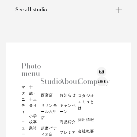
See all studio
Photo
I
menu
n
s
Studio
About
Company
LINE
t
マ
十
a
g
タ
歳・
西宮店
お知らせ
スタジオ
r
ニ
十三
エミュと
a
テ
参り
サザンモ
キャンペ
m
は
ィ
ール六甲
ーン
小学
店
採用情報
ニ
校卒
商品紹介
ュ
業袴
須磨パテ
会社概要
プレミア
ー
ィオ店