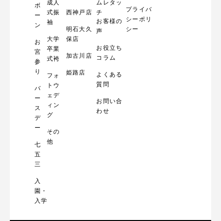
成人
ムレタッ
ボ
プライバ
式振
西神戸店
チ
ー
シーポリ
お客様の
袖
ン
明石大久
シー
声
大学
保店
お
お役立ち
卒業
宮
加古川店
コラム
式袴
参
り
姫路店
よくある
フォ
質問
トウ
バ
ェデ
ー
お問い合
ィン
ス
わせ
グ
デ
ー
その
他
七
五
三
入
園・
入学