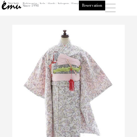
内
Nishinomiya / Kobe / Akashi / Kakogawa / Himeji
Reservation
Since 1998
容
を
ス
キ
ッ
プ