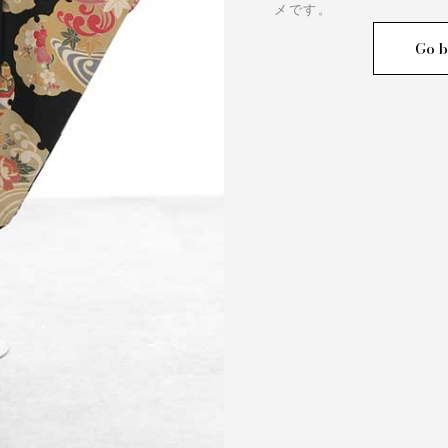
メです。
Go b