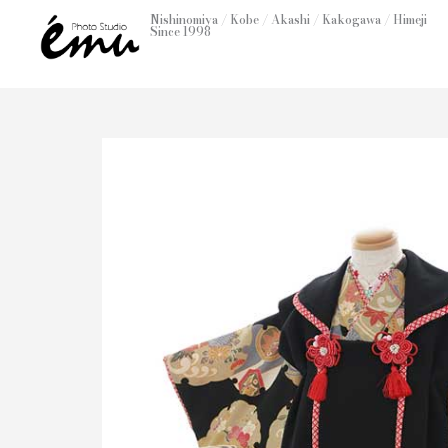
内
Nishinomiya / Kobe / Akashi / Kakogawa / Himeji
Since 1998
容
を
ス
キ
ッ
プ