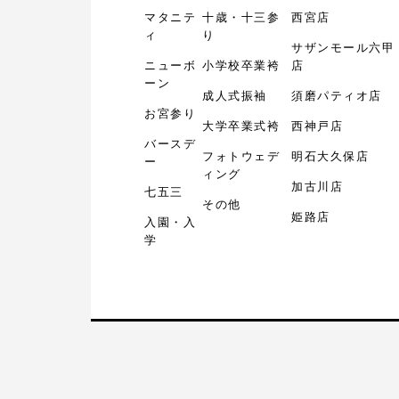
マタニテ
十歳・十三参
西宮店
ィ
り
サザンモール六甲
ニューボ
小学校卒業袴
店
ーン
成人式振袖
須磨パティオ店
お宮参り
大学卒業式袴
西神戸店
バースデ
フォトウェデ
明石大久保店
ー
ィング
加古川店
七五三
その他
姫路店
入園・入
学