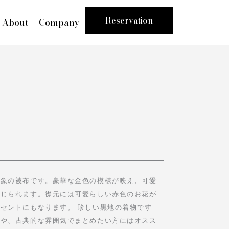
Reservation
About
Company
印象の被布です。豪華な金色の模様が映え、可愛
感じられます。襟元には可愛らしい赤色のお花が
セントにもなります。 珍しい黒地の着物です
方や、古典的な雰囲気でまとめたい方にはオスス