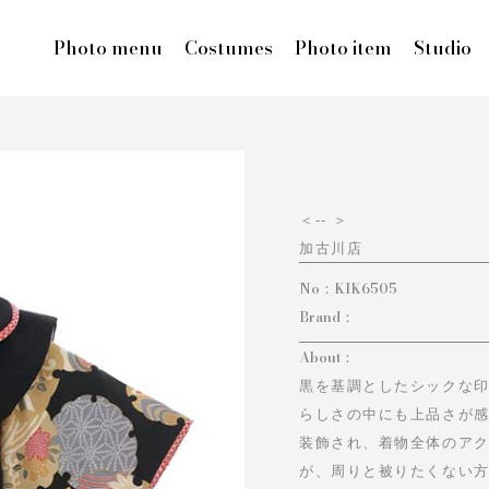
Photo menu
Costumes
Photo item
Studio
＜
-- ＞
加古川店
No：
KIK6505
Brand：
About：
黒を基調としたシックな
らしさの中にも上品さが
装飾され、着物全体のアク
が、周りと被りたくない