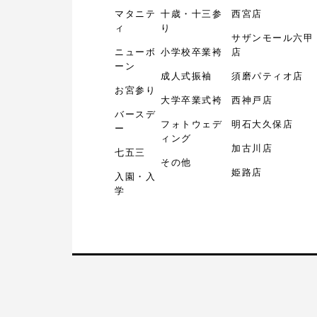
マタニテ
十歳・十三参
西宮店
ィ
り
サザンモール六甲
ニューボ
小学校卒業袴
店
ーン
成人式振袖
須磨パティオ店
お宮参り
大学卒業式袴
西神戸店
バースデ
フォトウェデ
明石大久保店
ー
ィング
加古川店
七五三
その他
姫路店
入園・入
学