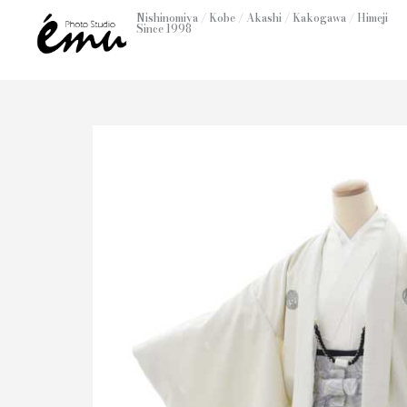
内
Nishinomiya / Kobe / Akashi / Kakogawa / Himeji
Since 1998
容
を
ス
キ
ッ
プ