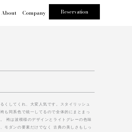
Reservation
About
Company
明るくしてくれ、大変人気です。スタイリッシュ
、袴も同系色で統一してるので全体的にまとまっ
。 袴は波模様のデザインとライトグレーの色味
、モダンの要素だけでなく 古典の美しさもしっ