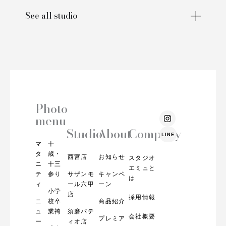
See all studio
Photo
I
menu
n
s
Studio
About
Company
LINE
t
マ
十
a
g
タ
歳・
西宮店
お知らせ
スタジオ
r
ニ
十三
エミュと
a
テ
参り
サザンモ
キャンペ
m
は
ィ
ール六甲
ーン
小学
店
採用情報
ニ
校卒
商品紹介
ュ
業袴
須磨パテ
会社概要
プレミア
ー
ィオ店