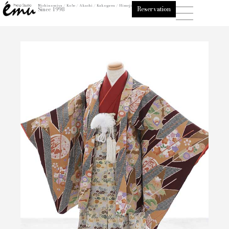
内
Nishinomiya / Kobe / Akashi / Kakogawa / Himeji
Reservation
Since 1998
容
を
ス
キ
ッ
プ