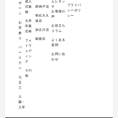
成人
ムレタッ
ボ
プライバ
式振
西神戸店
チ
ー
シーポリ
お客様の
袖
ン
明石大久
シー
声
大学
保店
お
お役立ち
卒業
宮
加古川店
コラム
式袴
参
り
姫路店
よくある
フォ
質問
トウ
バ
ェデ
ー
お問い合
ィン
ス
わせ
グ
デ
ー
その
他
七
五
三
入
園・
入学