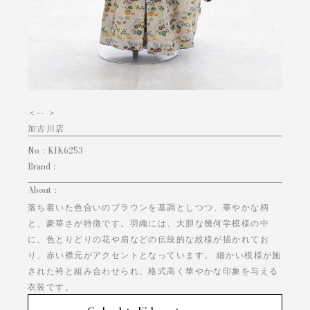
＜
-- ＞
加古川店
No：
KIK6253
Brand：
About：
落ち着いた色合いのブラウンを基調としつつ、華やかな柄
と、豪華さが特徴です。羽織には、大胆な幾何学模様の中
に、色とりどりの花や扇などの伝統的な紋様が描かれてお
り、赤い襟元がアクセントとなっています。 細かい模様が施
された袴と組み合わせられ、格式高く華やかな印象を与える
衣装です。