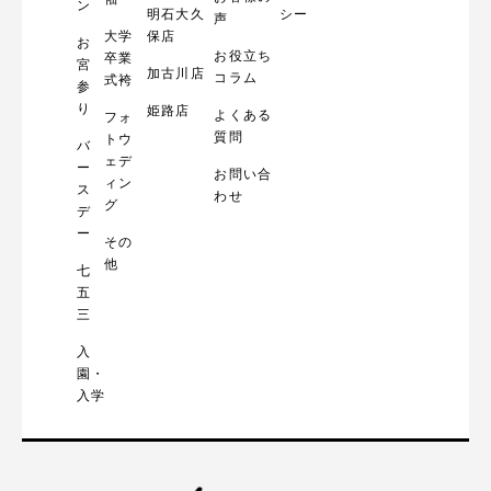
ン
明石大久
シー
声
大学
保店
お
お役立ち
卒業
宮
加古川店
コラム
式袴
参
り
姫路店
よくある
フォ
質問
トウ
バ
ェデ
ー
お問い合
ィン
ス
わせ
グ
デ
ー
その
他
七
五
三
入
園・
入学