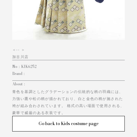
＜
-- ＞
加古川店
No：
KIK6252
Brand：
About：
青色を基調としたグラデーションの伝統的な柄の羽織には、
力強い鷹や松の柄が描かれており、白と金色の柄が施された
袴が組み合わされています。 格式の高い場面で使用される、
豪華で威厳のある衣装です。
Go back to Kids costume page