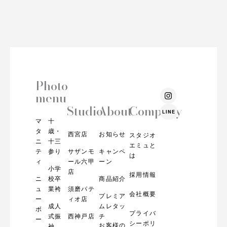
Photo
I
menu
n
s
Studio
About
Company
LINE
t
マ
十
a
g
タ
歳・
西宮店
お知らせ
スタジオ
r
ニ
十三
エミュと
a
テ
参り
サザンモ
キャンペ
m
は
ィ
ール六甲
ーン
小学
店
採用情報
ニ
校卒
商品紹介
ュ
業袴
須磨パテ
会社概要
プレミア
ー
ィオ店
成人
ムレタッ
ボ
プライバ
式振
西神戸店
チ
ー
シーポリ
お客様の
袖