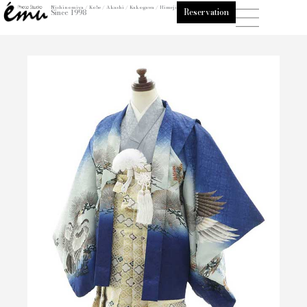
内
Nishinomiya / Kobe / Akashi / Kakogawa / Himeji
Reservation
Since 1998
容
を
ス
キ
ッ
プ