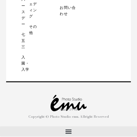
ェデ
ー
お問い合
ィン
ス
わせ
グ
デ
ー
その
他
七
五
三
入
園・
入学
Since 1998
Copyright © Photo Studio emu. Allright Reserved