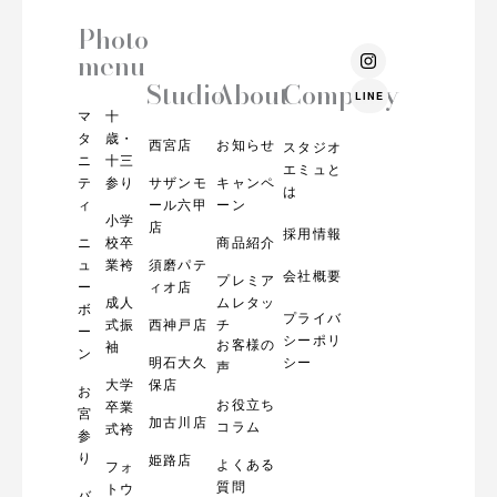
Photo
I
menu
n
s
Studio
About
Company
LINE
t
マ
十
a
g
タ
歳・
西宮店
お知らせ
スタジオ
r
ニ
十三
エミュと
a
テ
参り
サザンモ
キャンペ
m
は
ィ
ール六甲
ーン
小学
店
採用情報
ニ
校卒
商品紹介
ュ
業袴
須磨パテ
会社概要
プレミア
ー
ィオ店
成人
ムレタッ
ボ
プライバ
式振
西神戸店
チ
ー
シーポリ
お客様の
袖
ン
明石大久
シー
声
大学
保店
お
お役立ち
卒業
宮
加古川店
コラム
式袴
参
り
姫路店
よくある
フォ
質問
トウ
バ