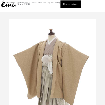
内
Nishinomiya / Kobe / Akashi / Kakogawa / Himeji
Reservation
Since 1998
容
を
ス
キ
ッ
プ