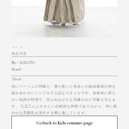
＜
-- ＞
加古川店
No：
KIK6250
Brand：
About：
淡いベージュの羽織と、落ち着いた色合いの縦縞模様の袴を
組み合わせたシンプルで上品なスタイルです。全体的に柔ら
かい色調が特徴で、控えめながらも洗練された印象を与えま
す。 七五三にふさわしい伝統的な和装でありながら、特に穏
やかな雰囲気を演出する際に適しています。
Go back to Kids costume page