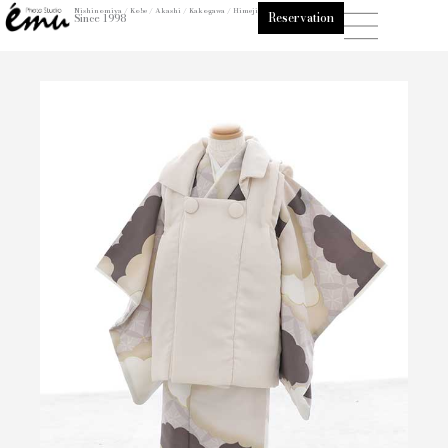
内
Nishinomiya / Kobe / Akashi / Kakogawa / Himeji
Reservation
Since 1998
容
を
ス
キ
ッ
プ