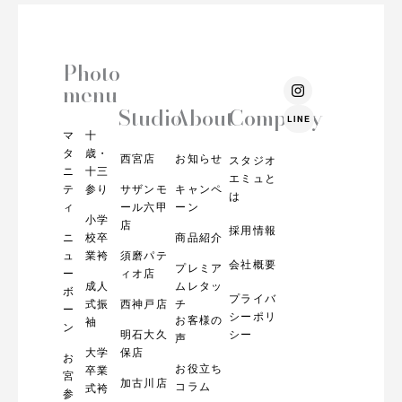
Photo
I
menu
n
s
Studio
About
Company
LINE
t
マ
十
a
g
タ
歳・
西宮店
お知らせ
スタジオ
r
ニ
十三
エミュと
a
テ
参り
サザンモ
キャンペ
m
は
ィ
ール六甲
ーン
小学
店
採用情報
ニ
校卒
商品紹介
ュ
業袴
須磨パテ
会社概要
プレミア
ー
ィオ店
成人
ムレタッ
ボ
プライバ
式振
西神戸店
チ
ー
シーポリ
お客様の
袖
ン
明石大久
シー
声
大学
保店
お
お役立ち
卒業
宮
加古川店
コラム
式袴
参