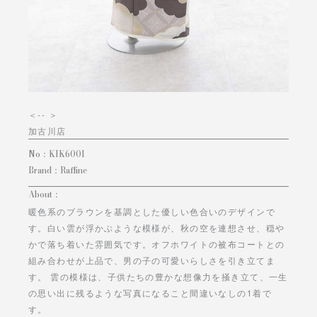
＜
-- ＞
加古川店
No：
KIK6001
Brand：
Raffine
About：
暖色系のブラウンを基調とした優しい色合いのデザインで
す。白い雲が浮かぶような模様が、秋の空を連想させ、穏や
かで落ち着いた雰囲気です。オフホワイトの被布コートとの
組み合わせが上品で、男の子の可愛いらしさを引き立てま
す。 雲の模様は、子供たちの豊かな想像力を掻き立て、一生
の思い出に残るような写真になること間違いなしの1着で
す。