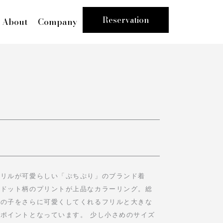
Reservation
About
Company
フリルが可愛らしい「ぷちぷり」のブランド着
クドット柄のプリントが上品なカラーリング。総
女の子をさらに可愛くしてくれるフリルと大きな
ポイントとなっています。 少し小さめのサイズ