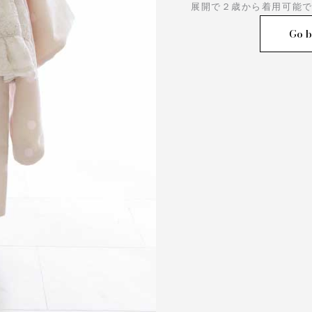
展開で２歳から着用可能
Go b