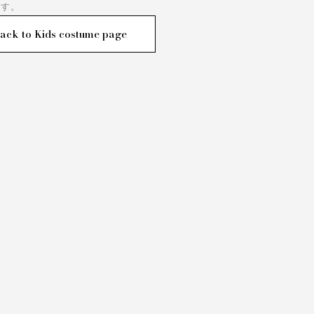
です。
ack to Kids costume page