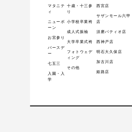
マタニテ
十歳・十三参
西宮店
ィ
り
サザンモール六甲
ニューボ
小学校卒業袴
店
ーン
成人式振袖
須磨パティオ店
お宮参り
大学卒業式袴
西神戸店
バースデ
フォトウェデ
明石大久保店
ー
ィング
加古川店
七五三
その他
姫路店
入園・入
学