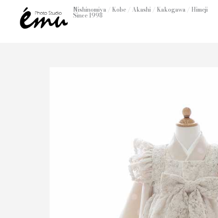
内
Nishinomiya / Kobe / Akashi / Kakogawa / Himeji
Since 1998
容
を
ス
キ
ッ
プ