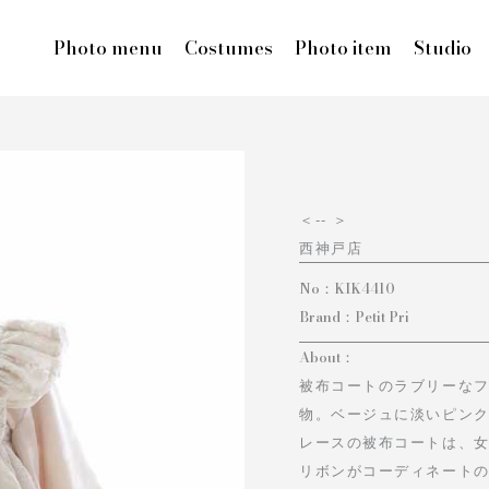
Photo menu
Costumes
Photo item
Studio
＜
-- ＞
西神戸店
No：
KIK4410
Brand：
Petit Pri
About：
被布コートのラブリーな
物。ベージュに淡いピン
レースの被布コートは、
リボンがコーディネートの