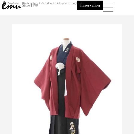
内
Nishinomiya / Kobe / Akashi / Kakogawa / Himeji
Reservation
Since 1998
容
を
ス
キ
ッ
プ