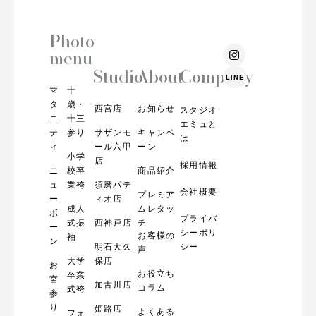
Photo
I
menu
n
s
Studio
About
Company
LINE
t
マ
十
a
g
タ
歳・
西宮店
お知らせ
スタジオ
r
ニ
十三
エミュと
a
テ
参り
サザンモ
キャンペ
m
は
ィ
ール六甲
ーン
小学
店
採用情報
ニ
校卒
商品紹介
ュ
業袴
須磨パテ
会社概要
プレミア
ー
ィオ店
成人
ムレタッ
ボ
プライバ
式振
西神戸店
チ
ー
シーポリ
お客様の
袖
ン
明石大久
シー
声
大学
保店
お
お役立ち
卒業
宮
加古川店
コラム
式袴
参
り
姫路店
よくある
フォ