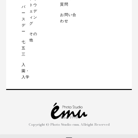
質問
トウ
バ
ェデ
ー
お問い合
ィン
ス
わせ
グ
デ
ー
その
他
七
五
三
入
園・
入学
Since 1998
Copyright © Photo Studio emu. Allright Reserved