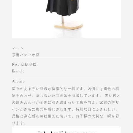
＜
-- ＞
須磨パティオ店
No：
KIK0842
Brand：
About：
深みのある赤い羽織が特徴的な一着です。内側には紺色の着
物を合わせ、落ち着いた雰囲気を演出しています。 黒い袴と
の組み合わせが全体に引き締まった印象を与え、家紋のデザ
インがさらに格式を感じさせます。特別な日にふさわしい、
品格と存在感を兼ね備えた装いで、お子様の大切な一瞬を彩
ります。