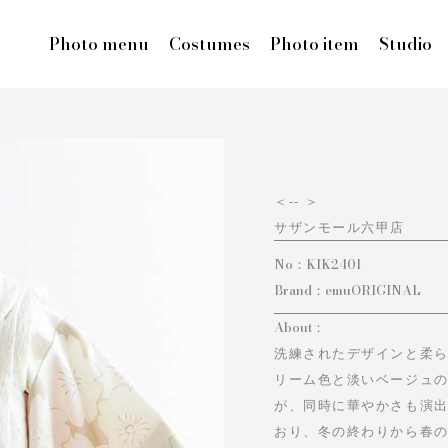
Photo menu
Costumes
Photo item
Studio
＜
-- ＞
サザンモール六甲店
No：
KIK2401
Brand：
emuORIGINAL
About：
洗練されたデザインと柔
リーム色と淡いベージュ
が、同時に華やかさも演出
おり、冬の終わりから春