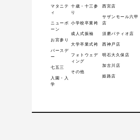
マタニテ
十歳・十三参
西宮店
ィ
り
サザンモール六甲
ニューボ
小学校卒業袴
店
ーン
成人式振袖
須磨パティオ店
お宮参り
大学卒業式袴
西神戸店
バースデ
フォトウェデ
明石大久保店
ー
ィング
加古川店
七五三
その他
姫路店
入園・入
学