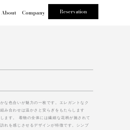
Reservation
About
Company
らかな色合いが魅力の一枚です。エレガントなク
の組み合わせは温かさと安らぎをもたらします
します。 着物の全体には繊細な花柄が施されて
の訪れを感じさせるデザインが特徴です。シンプ