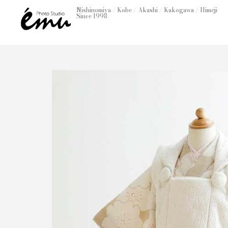
内
Nishinomiya / Kobe / Akashi / Kakogawa / Himeji
Since 1998
容
を
ス
キ
ッ
プ