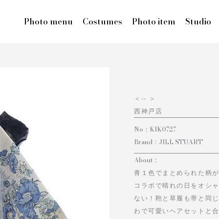
Photo menu
Costumes
Photo item
Studio
＜
-- ＞
西神戸店
No：
KIK0727
Brand：
JILL STUART
About：
青１色でまとめられた柄
コラボで晴れの日をオシャ
ない！鞄と草履も帯と同
わで可愛いヘアセットと