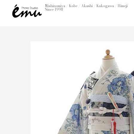
内
Nishinomiya / Kobe / Akashi / Kakogawa / Himeji
Since 1998
容
を
ス
キ
ッ
プ