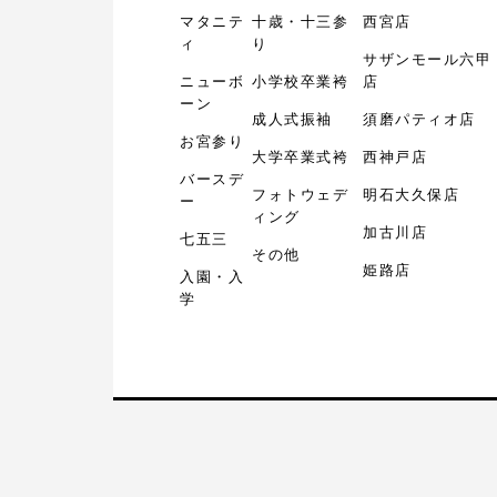
マタニテ
十歳・十三参
西宮店
ィ
り
サザンモール六甲
ニューボ
小学校卒業袴
店
ーン
成人式振袖
須磨パティオ店
お宮参り
大学卒業式袴
西神戸店
バースデ
フォトウェデ
明石大久保店
ー
ィング
加古川店
七五三
その他
姫路店
入園・入
学