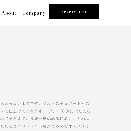
Reservation
About
Company
が大人っぽい１着です。ジル・スチュアートとの
レに仕上げてくれます。 ブルー好きにはたまら
じ柄でそろえており統一感のある印象に。ふわふ
合わせるとよりトレンド感がでるのでオススメで