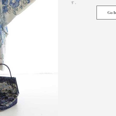
す。
Go b