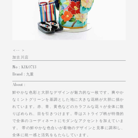
＜
-- ＞
加古川店
No：
KIK0713
Brand：
九重
About：
鮮やかな色彩と大胆なデザインが魅力的な一枚です。爽やか
なミントグリーンを基調とした地に大きな花柄が大胆に描か
れています。赤、青、黄色などのカラフルな花々が全体に散
りばめられ、目を引きつけます。帯はストライプ柄が特徴的
で全体のコーディネートにモダンなアクセントを加えていま
す。 帯の鮮やかな色合いが着物のデザインと見事に調和し、
全体に統一感と活気をもたらしています。