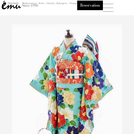
内
Nishinomiya / Kobe / Akashi / Kakogawa / Himeji
Reservation
Since 1998
容
を
ス
キ
ッ
プ