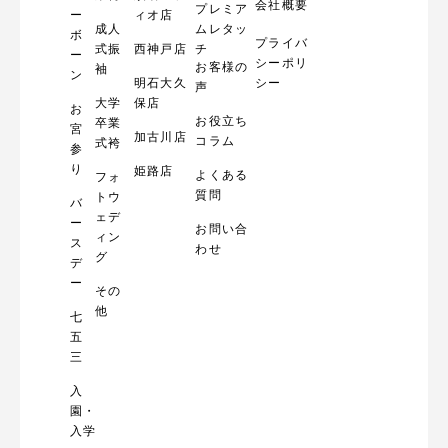
会社概要
プレミア
ー
ィオ店
成人
ムレタッ
ボ
プライバ
式振
西神戸店
チ
ー
シーポリ
お客様の
袖
ン
明石大久
シー
声
大学
保店
お
お役立ち
卒業
宮
加古川店
コラム
式袴
参
り
姫路店
よくある
フォ
質問
トウ
バ
ェデ
ー
お問い合
ィン
ス
わせ
グ
デ
ー
その
他
七
五
三
入
園・
入学