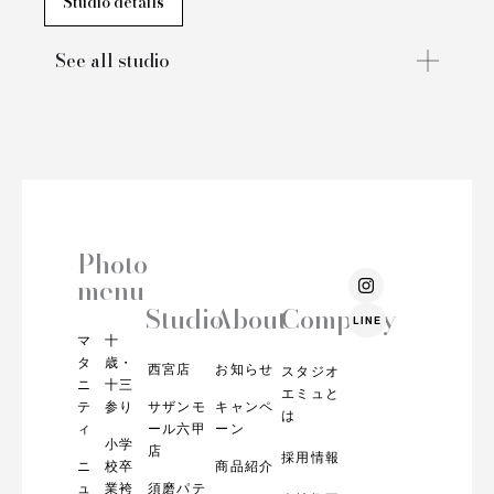
Studio details
See all studio
Photo
I
menu
n
s
Studio
About
Company
LINE
t
マ
十
a
g
タ
歳・
西宮店
お知らせ
スタジオ
r
ニ
十三
エミュと
a
テ
参り
サザンモ
キャンペ
m
は
ィ
ール六甲
ーン
小学
店
採用情報
ニ
校卒
商品紹介
ュ
業袴
須磨パテ