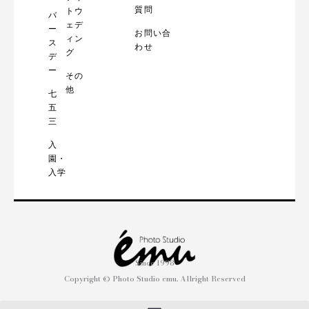
質問
トウ
バ
ェデ
ー
お問い合
ィン
ス
わせ
グ
デ
ー
その
他
七
五
三
入
園・
入学
Since 1998
Copyright © Photo Studio emu. Allright Reserved