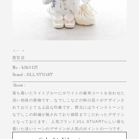
＜
-- ＞
西宮店
No：
KIK0425
Brand：
JILL STUART
About：
落ち着いたライトブルーにホワイトの被布コートを合わせた
淡い色味の着物です。なでしこなどの秋の花々がデザインさ
れておりとても上品な印象です。襟元にはラインストーンと
なでしこの刺繡が施されており細部までこだわったデザイン
となっております。 人気ブランドJILL STUARTらしい落ち
着いた淡いトーンのデザインが人気のポイントの一つです。