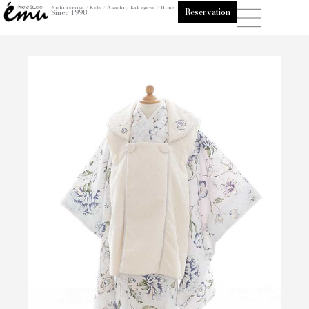
内
Nishinomiya / Kobe / Akashi / Kakogawa / Himeji
Reservation
Since 1998
容
を
ス
キ
ッ
プ