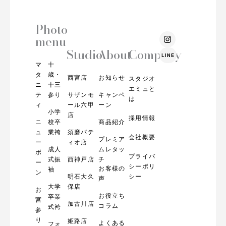
Photo
I
menu
n
s
Studio
About
Company
LINE
t
マ
十
a
g
タ
歳・
西宮店
お知らせ
スタジオ
r
ニ
十三
エミュと
a
テ
参り
サザンモ
キャンペ
m
は
ィ
ール六甲
ーン
小学
店
採用情報
ニ
校卒
商品紹介
ュ
業袴
須磨パテ
会社概要
プレミア
ー
ィオ店
成人
ムレタッ
ボ
プライバ
式振
西神戸店
チ
ー
シーポリ
お客様の
袖
ン
明石大久
シー
声
大学
保店
お
お役立ち
卒業
宮
加古川店
コラム
式袴
参
り
姫路店
よくある
フォ