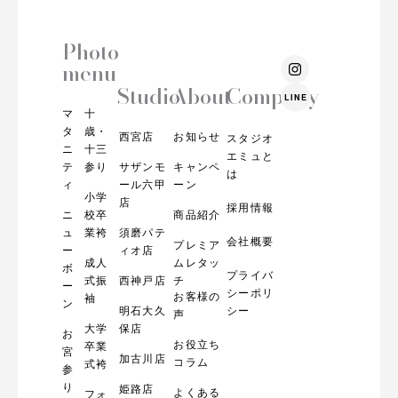
Photo
I
menu
n
s
Studio
About
Company
LINE
t
マ
十
a
g
タ
歳・
西宮店
お知らせ
スタジオ
r
ニ
十三
エミュと
a
テ
参り
サザンモ
キャンペ
m
は
ィ
ール六甲
ーン
小学
店
採用情報
ニ
校卒
商品紹介
ュ
業袴
須磨パテ
会社概要
プレミア
ー
ィオ店
成人
ムレタッ
ボ
プライバ
式振
西神戸店
チ
ー
シーポリ
お客様の
袖
ン
明石大久
シー
声
大学
保店
お
お役立ち
卒業
宮
加古川店
コラム
式袴
参
り
姫路店
よくある
フォ