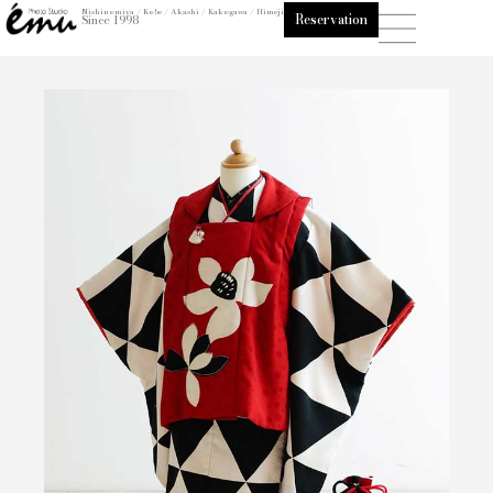
内
Nishinomiya / Kobe / Akashi / Kakogawa / Himeji
Reservation
Since 1998
容
を
ス
キ
ッ
プ