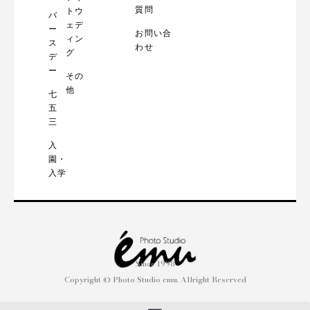
質問
トウ
バ
ェデ
ー
お問い合
ィン
ス
わせ
グ
デ
ー
その
他
七
五
三
入
園・
入学
Since 1998
Copyright © Photo Studio emu. Allright Reserved