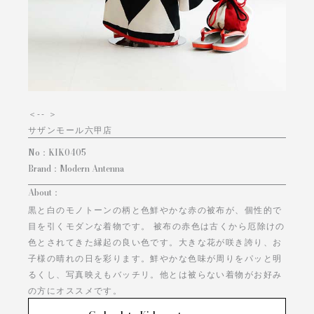
＜
-- ＞
サザンモール六甲店
No：
KIK0405
Brand：
Modern Antenna
About：
黒と白のモノトーンの柄と色鮮やかな赤の被布が、個性的で
目を引くモダンな着物です。 被布の赤色は古くから厄除けの
色とされてきた縁起の良い色です。大きな花が咲き誇り、お
子様の晴れの日を彩ります。鮮やかな色味が周りをパッと明
るくし、写真映えもバッチリ。他とは被らない着物がお好み
の方にオススメです。