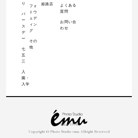
り
姫路店
よくある
フォ
質問
トウ
バ
ェデ
ー
お問い合
ィン
ス
わせ
グ
デ
ー
その
他
七
五
三
入
園・
入学
Since 1998
Copyright © Photo Studio emu. Allright Reserved