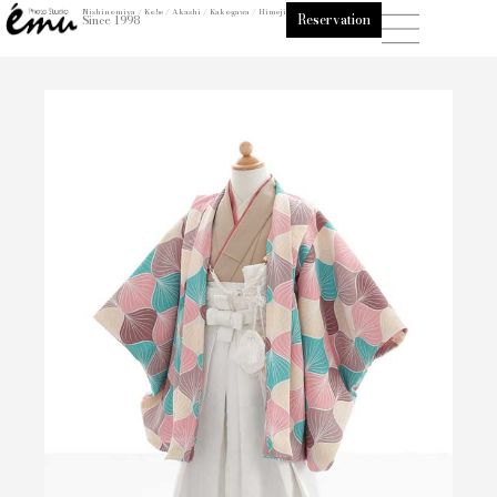
内
Nishinomiya / Kobe / Akashi / Kakogawa / Himeji
Reservation
Since 1998
容
を
ス
キ
ッ
プ