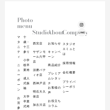
Photo
I
menu
n
s
Studio
About
Company
LINE
t
マ
十
a
g
タ
歳・
西宮店
お知らせ
スタジオ
r
ニ
十三
エミュと
a
テ
参り
サザンモ
キャンペ
m
は
ィ
ール六甲
ーン
小学
店
採用情報
ニ
校卒
商品紹介
ュ
業袴
須磨パテ
会社概要
プレミア
ー
ィオ店
成人
ムレタッ
ボ
プライバ
式振
西神戸店
チ
ー
シーポリ
お客様の
袖
ン
明石大久
シー
声
大学
保店
お
お役立ち
卒業
宮
加古川店
コラム
式袴
参