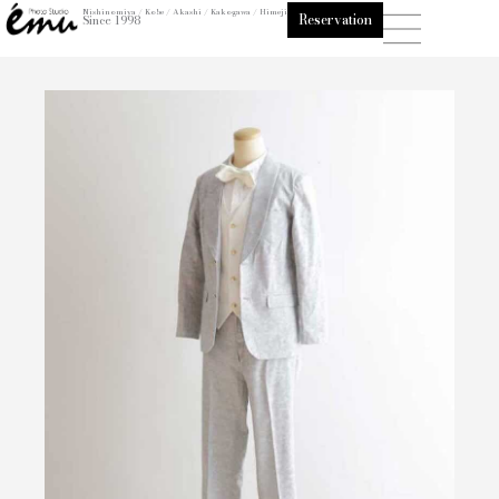
内
Nishinomiya / Kobe / Akashi / Kakogawa / Himeji
Reservation
Since 1998
容
を
ス
キ
ッ
プ