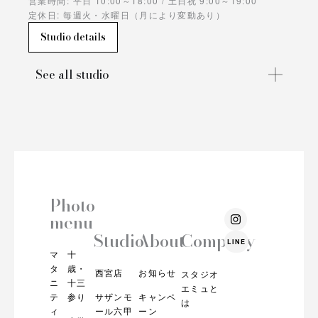
営業時間: 平日 10:00～18:00 / 土日祝 9:00～19:00
定休日: 毎週火・水曜日（月により変動あり）
Studio details
See all studio
Photo
I
menu
n
s
Studio
About
Company
LINE
t
マ
十
a
g
タ
歳・
西宮店
お知らせ
スタジオ
r
ニ
十三
エミュと
a
テ
参り
サザンモ
キャンペ
m
は
ィ
ール六甲
ーン