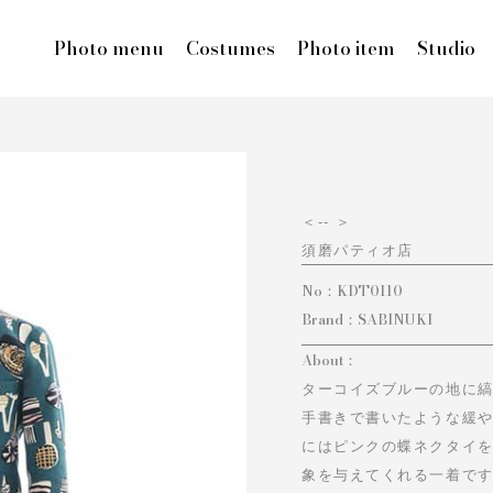
Photo menu
Costumes
Photo item
Studio
＜
-- ＞
須磨パティオ店
No：
KDT0110
Brand：
SABINUKI
About：
ターコイズブルーの地に
手書きで書いたような緩
にはピンクの蝶ネクタイ
象を与えてくれる一着です