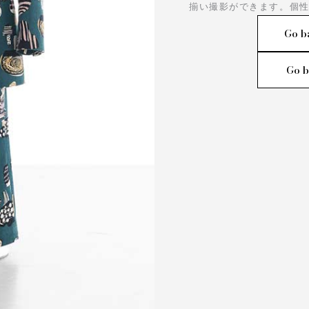
揃い撮影ができます。個性
Go b
Go b