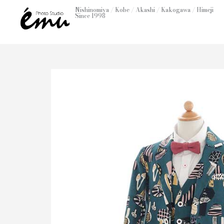
内
Nishinomiya / Kobe / Akashi / Kakogawa / Himeji
Since 1998
容
を
ス
キ
ッ
プ