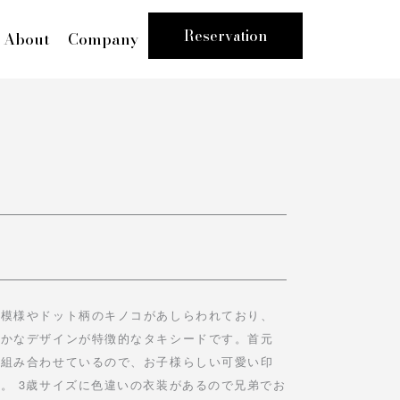
Reservation
About
Company
縞模様やドット柄のキノコがあしらわれており、
やかなデザインが特徴的なタキシードです。首元
を組み合わせているので、お子様らしい可愛い印
。 3歳サイズに色違いの衣装があるので兄弟でお