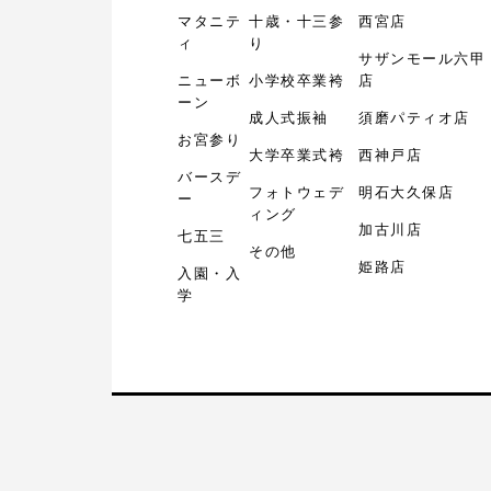
マタニテ
十歳・十三参
西宮店
ィ
り
サザンモール六甲
ニューボ
小学校卒業袴
店
ーン
成人式振袖
須磨パティオ店
お宮参り
大学卒業式袴
西神戸店
バースデ
フォトウェデ
明石大久保店
ー
ィング
加古川店
七五三
その他
姫路店
入園・入
学