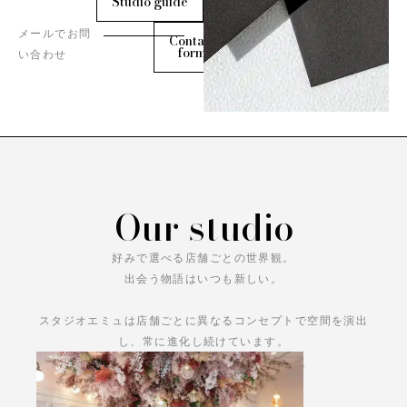
Studio guide
メールでお問
Contact
form
い合わせ
Our studio
好みで選べる店舗ごとの世界観。
出会う物語はいつも新しい。
スタジオエミュは店舗ごとに異なるコンセプトで空間を演出
し、常に進化し続けています。
あなただけの物語をお楽しみください。