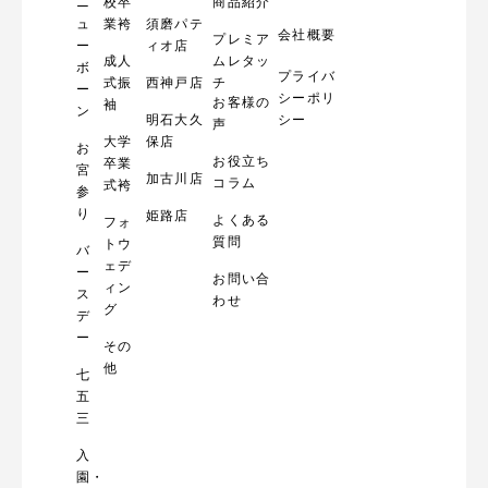
ニ
校卒
商品紹介
ュ
業袴
須磨パテ
会社概要
プレミア
ー
ィオ店
成人
ムレタッ
ボ
プライバ
式振
西神戸店
チ
ー
シーポリ
お客様の
袖
ン
明石大久
シー
声
大学
保店
お
お役立ち
卒業
宮
加古川店
コラム
式袴
参
り
姫路店
よくある
フォ
質問
トウ
バ
ェデ
ー
お問い合
ィン
ス
わせ
グ
デ
ー
その
他
七
五
三
入
園・