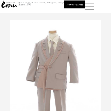
内
Nishinomiya / Kobe / Akashi / Kakogawa / Himeji
Reservation
Since 1998
容
を
ス
キ
ッ
プ