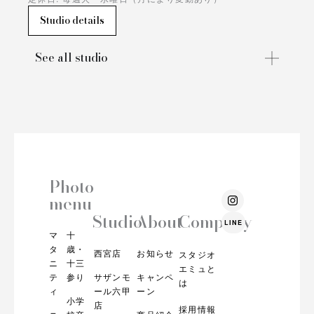
Studio details
See all studio
Photo
I
menu
n
s
Studio
About
Company
LINE
t
マ
十
a
g
タ
歳・
西宮店
お知らせ
スタジオ
r
ニ
十三
エミュと
a
テ
参り
サザンモ
キャンペ
m
は
ィ
ール六甲
ーン
小学
店
採用情報