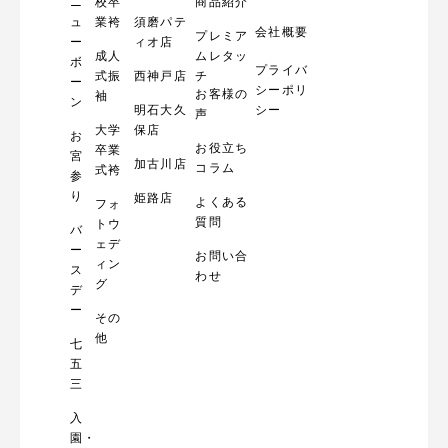
ニ
校卒
商品紹介
ュ
業袴
須磨パテ
会社概要
プレミア
ー
ィオ店
成人
ムレタッ
ボ
プライバ
式振
西神戸店
チ
ー
シーポリ
お客様の
袖
ン
明石大久
シー
声
大学
保店
お
お役立ち
卒業
宮
加古川店
コラム
式袴
参
り
姫路店
よくある
フォ
質問
トウ
バ
ェデ
ー
お問い合
ィン
ス
わせ
グ
デ
ー
その
他
七
五
三
入
園・