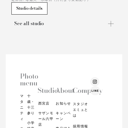
Studio details
See all studio
Photo
I
menu
n
s
Studio
About
Company
LINE
t
マ
十
a
g
タ
歳・
西宮店
お知らせ
スタジオ
r
ニ
十三
エミュと
a
テ
参り
サザンモ
キャンペ
m
は
ィ
ール六甲
ーン
小学
店
採用情報