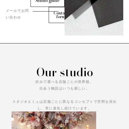
Studio guide
メールでお問
Contact
form
い合わせ
Our studio
好みで選べる店舗ごとの世界観。
出会う物語はいつも新しい。
スタジオエミュは店舗ごとに異なるコンセプトで空間を演出
し、常に進化し続けています。
あなただけの物語をお楽しみください。