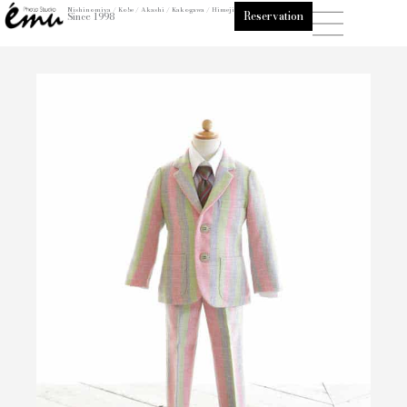
内
Nishinomiya / Kobe / Akashi / Kakogawa / Himeji
Reservation
Since 1998
容
を
ス
キ
ッ
プ