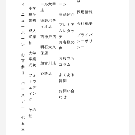
m
は
ィ
ール六甲
ーン
小学
店
採用情報
ニ
校卒
商品紹介
ュ
業袴
須磨パテ
会社概要
プレミア
ー
ィオ店
成人
ムレタッ
ボ
プライバ
式振
西神戸店
チ
ー
シーポリ
お客様の
袖
ン
明石大久
シー
声
大学
保店
お
お役立ち
卒業
宮
加古川店
コラム
式袴
参
り
姫路店
よくある
フォ
質問
トウ
バ
ェデ
ー
お問い合
ィン
ス
わせ
グ
デ
ー
その
他
七
五
三