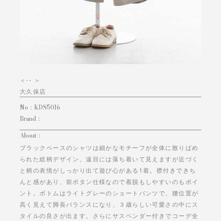
＜
-- ＞
大久保店
No：
KDS5016
Brand：
About：
ブラックベースのシャツは細かなモチーフが全体に散りばめ
られた総柄デザイン。遠目には落ち着いて見えますが近づく
と柄の表情がしっかり出て遊び心がある1着。襟付きできち
んと感があり、前ボタン仕様なので着脱もしやすいのもポイ
ント。ボトムはライトグレーのショートパンツで、腰位置が
高く見えて脚長バランスになり、３歳らしい可愛さの中にス
タイルの良さが出ます。さらにサスペンダー付きでコーデ全