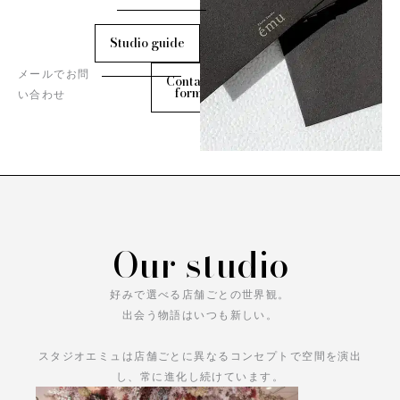
Studio guide
メールでお問
Contact
form
い合わせ
Our studio
好みで選べる店舗ごとの世界観。
出会う物語はいつも新しい。
スタジオエミュは店舗ごとに異なるコンセプトで空間を演出
し、常に進化し続けています。
あなただけの物語をお楽しみください。