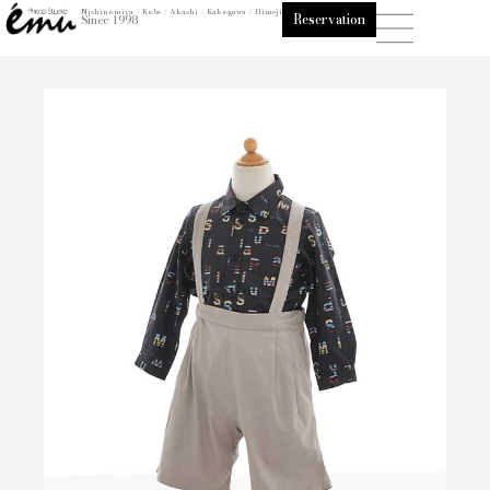
内
Nishinomiya / Kobe / Akashi / Kakogawa / Himeji
Reservation
Since 1998
容
を
ス
キ
ッ
プ