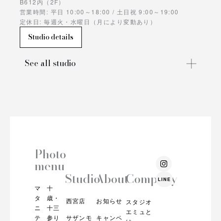
B612内（2F）
営業時間: 平日 10:00～18:00 / 土日祝 9:00～19:00
定休日: 毎週火・水曜日（月により変動あり）
Studio details
See all studio
Photo
I
menu
n
s
Studio
About
Company
LINE
t
マ
十
a
g
タ
歳・
西宮店
お知らせ
スタジオ
r
ニ
十三
エミュと
a
テ
参り
サザンモ
キャンペ