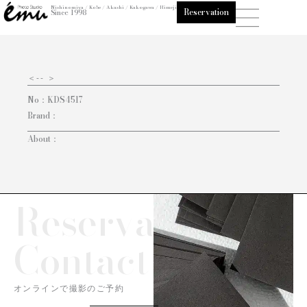
内
Nishinomiya / Kobe / Akashi / Kakogawa / Himeji
Reservation
Since 1998
容
を
ス
キ
＜
-- ＞
ッ
No：
KDS4517
プ
Brand：
About：
Reservation/
Contact
オンラインで撮影のご予約