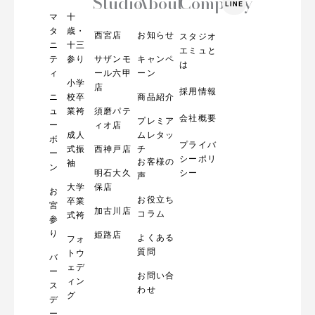
Studio
About
Company
LINE
t
マ
十
a
g
タ
歳・
西宮店
お知らせ
スタジオ
r
ニ
十三
エミュと
a
テ
参り
サザンモ
キャンペ
m
は
ィ
ール六甲
ーン
小学
店
採用情報
ニ
校卒
商品紹介
ュ
業袴
須磨パテ
会社概要
プレミア
ー
ィオ店
成人
ムレタッ
ボ
プライバ
式振
西神戸店
チ
ー
シーポリ
お客様の
袖
ン
明石大久
シー
声
大学
保店
お
お役立ち
卒業
宮
加古川店
コラム
式袴
参
り
姫路店
よくある
フォ
質問
トウ
バ
ェデ
ー
お問い合
ィン
ス
わせ
グ
デ
ー