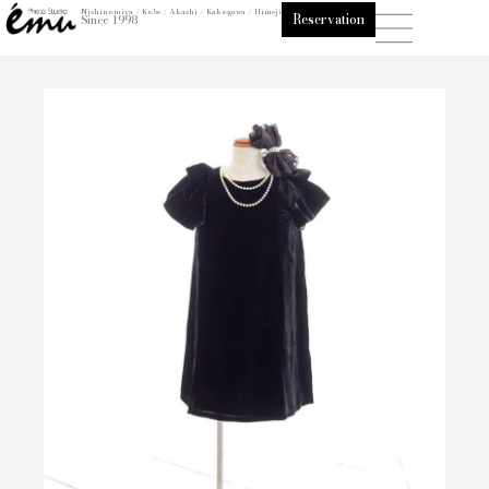
内
Nishinomiya / Kobe / Akashi / Kakogawa / Himeji
Reservation
Since 1998
容
を
ス
キ
ッ
プ