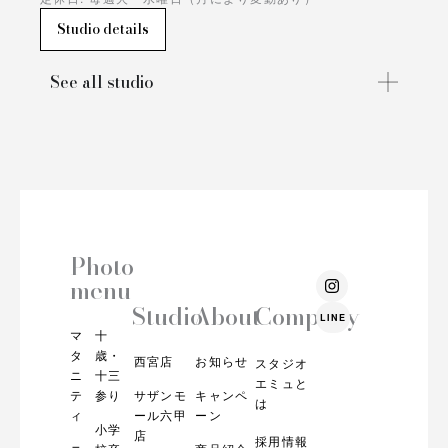
Studio details
See all studio
Photo
I
menu
n
s
Studio
About
Company
LINE
t
マ
十
a
g
タ
歳・
西宮店
お知らせ
スタジオ
r
ニ
十三
エミュと
a
テ
参り
サザンモ
キャンペ
m
は
ィ
ール六甲
ーン
小学
店
採用情報