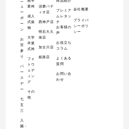
ニ
校卒
商品紹介
ュ
業袴
須磨パテ
会社概要
プレミア
ー
ィオ店
成人
ムレタッ
ボ
プライバ
式振
西神戸店
チ
ー
シーポリ
お客様の
袖
ン
明石大久
シー
声
大学
保店
お
お役立ち
卒業
宮
加古川店
コラム
式袴
参
り
姫路店
よくある
フォ
質問
トウ
バ
ェデ
ー
お問い合
ィン
ス
わせ
グ
デ
ー
その
他
七
五
三
入
園・