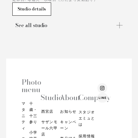
Studio details
See all studio
Photo
I
menu
n
s
Studio
About
Company
LINE
t
マ
十
a
g
タ
歳・
西宮店
お知らせ
スタジオ
r
ニ
十三
エミュと
a
テ
参り
サザンモ
キャンペ
m
は
ィ
ール六甲
ーン
小学
店
採用情報