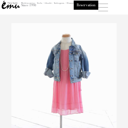
内
Nishinomiya / Kobe / Akashi / Kakogawa / Himeji
Reservation
Since 1998
容
を
ス
キ
ッ
プ