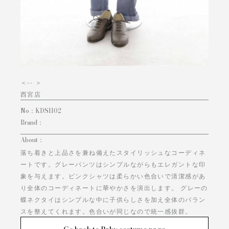
＜
-- ＞
西宮店
No：
KDS1102
Brand：
About：
落ち着きと上品さを兼ね備えたスタイリッシュなコーディネ
ートです。グレーパンツはシンプルながらもエレガントな印
象を与えます。ピンクシャツは柔らかい色合いで清潔感があ
り全体のコーディネートに華やかさを演出します。 グレーの
蝶ネクタイはシンプルな中に子供らしさを加え全体のバラン
スを整えてくれます。色合いが同じなので統一感抜群。