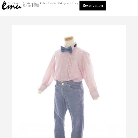
内
Nishinomiya / Kobe / Akashi / Kakogawa / Himeji
Reservation
Since 1998
容
を
ス
キ
ッ
プ