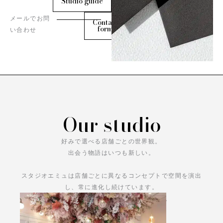
Studio guide
メールでお問
Contact
form
い合わせ
Our studio
好みで選べる店舗ごとの世界観。
出会う物語はいつも新しい。
スタジオエミュは店舗ごとに異なるコンセプトで空間を演出
し、常に進化し続けています。
あなただけの物語をお楽しみください。