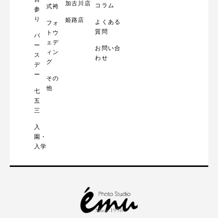
加古川店
コラム
式袴
参
り
姫路店
よくある
フォ
質問
トウ
バ
ェデ
ー
お問い合
ィン
ス
わせ
グ
デ
ー
その
他
七
五
三
入
園・
入学
Since 1998