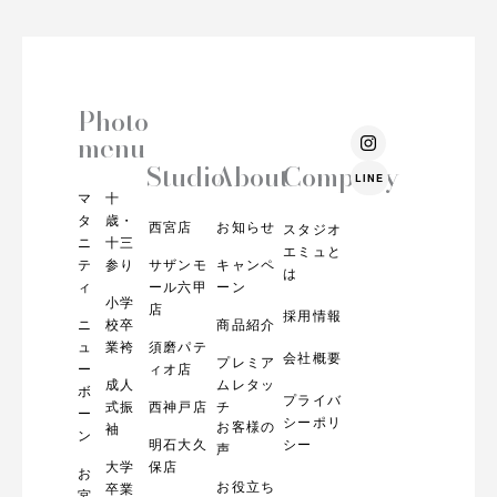
Photo
I
menu
n
s
Studio
About
Company
LINE
t
マ
十
a
g
タ
歳・
西宮店
お知らせ
スタジオ
r
ニ
十三
エミュと
a
テ
参り
サザンモ
キャンペ
m
は
ィ
ール六甲
ーン
小学
店
採用情報
ニ
校卒
商品紹介
ュ
業袴
須磨パテ
会社概要
プレミア
ー
ィオ店
成人
ムレタッ
ボ
プライバ
式振
西神戸店
チ
ー
シーポリ
お客様の
袖
ン
明石大久
シー
声
大学
保店
お
お役立ち
卒業
宮