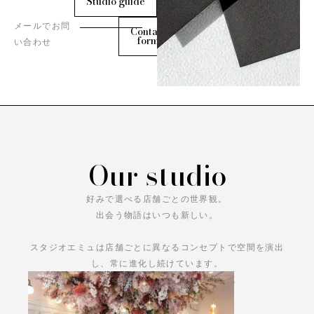
Studio guide
メールでお問
Contact
form
い合わせ
Our studio
好みで選べる店舗ごとの世界観。
出会う物語はいつも新しい。
スタジオエミュは店舗ごとに異なるコンセプトで空間を演出
し、常に進化し続けています。
あなただけの物語をお楽しみください。