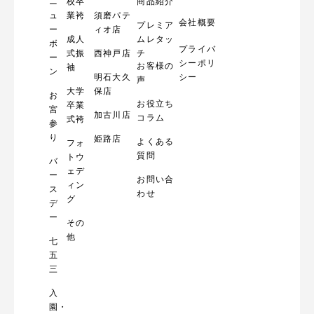
ニ
校卒
商品紹介
ュ
業袴
須磨パテ
会社概要
プレミア
ー
ィオ店
成人
ムレタッ
ボ
プライバ
式振
西神戸店
チ
ー
シーポリ
お客様の
袖
ン
明石大久
シー
声
大学
保店
お
お役立ち
卒業
宮
加古川店
コラム
式袴
参
り
姫路店
よくある
フォ
質問
トウ
バ
ェデ
ー
お問い合
ィン
ス
わせ
グ
デ
ー
その
他
七
五
三
入
園・