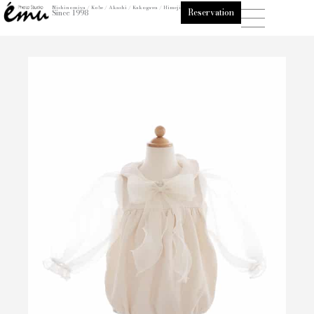
内
Nishinomiya / Kobe / Akashi / Kakogawa / Himeji
Reservation
Since 1998
容
を
ス
キ
ッ
プ