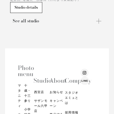
Studio details
See all studio
Photo
I
menu
n
s
Studio
About
Company
LINE
t
マ
十
a
g
タ
歳・
西宮店
お知らせ
スタジオ
r
ニ
十三
エミュと
a
テ
参り
サザンモ
キャンペ
m
は
ィ
ール六甲
ーン
小学
店
採用情報