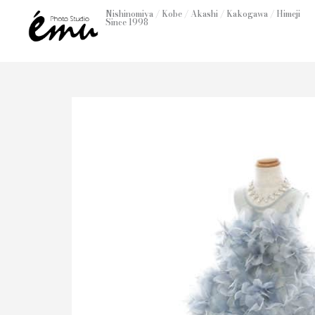
内
Nishinomiya / Kobe / Akashi / Kakogawa / Himeji
Since 1998
容
を
ス
キ
ッ
プ