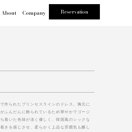
Reservation
About
Company
材で作られたプリンセスラインのドレス。胸元に
フがふんだんに飾られているため華やかでゴージ
落ち着いた色味が淡く優しく、韓国風のシックな
ち着きを感じさせ、柔らかく上品な雰囲気も醸し