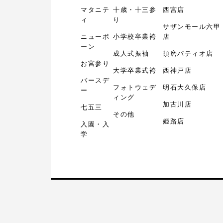
マタニテ
十歳・十三参
西宮店
ィ
り
サザンモール六甲
ニューボ
小学校卒業袴
店
ーン
成人式振袖
須磨パティオ店
お宮参り
大学卒業式袴
西神戸店
バースデ
フォトウェデ
明石大久保店
ー
ィング
加古川店
七五三
その他
姫路店
入園・入
学