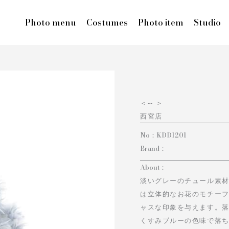
Photo menu
Costumes
Photo item
Studio
＜
-- ＞
西宮店
No：
KDD1201
Brand：
About：
淡いグレーのチュール素
は立体的なお花のモチー
ャスな印象を与えます。
くすみブルーの色味で落