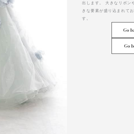
出します。 大きなリボン
きな要素が盛り込まれて
す。
Go b
Go b