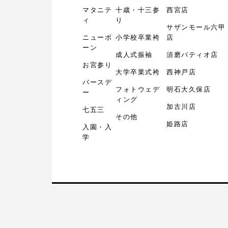
マタニテ
十歳・十三参
西宮店
ィ
り
サザンモール六甲
ニューボ
小学校卒業袴
店
ーン
成人式振袖
須磨パティオ店
お宮参り
大学卒業式袴
西神戸店
バースデ
フォトウェデ
明石大久保店
ー
ィング
加古川店
七五三
その他
姫路店
入園・入
学