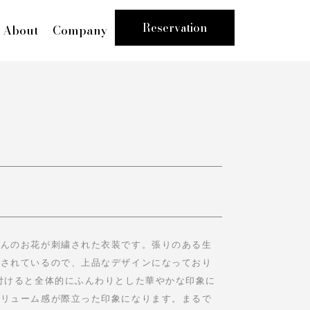
Reservation
About
Company
さんのお花が刺繍された衣装です。張りのある生
施されているので、上品なデザインになっており
付けると全体的にふんわりとした華やかな印象に
ボリューム感が際立った印象になります。まるで