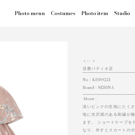
Photo menu
Costumes
Photo item
Studio
＜
-- ＞
須磨パティオ店
No：
KDD0221
Brand：
SERINA
About：
淡いピンクの生地にたく
地に光沢感のある刺繍が
ます。 ショートケープを
なり、外すとスカートの