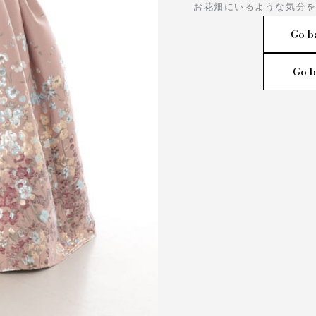
お花畑にいるような気分を
Go b
Go b