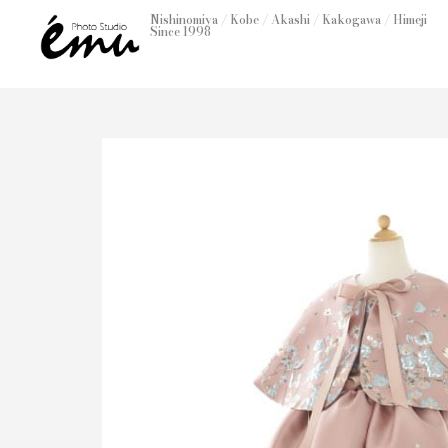
内
Nishinomiya / Kobe / Akashi / Kakogawa / Himeji
Since 1998
容
を
ス
キ
ッ
プ