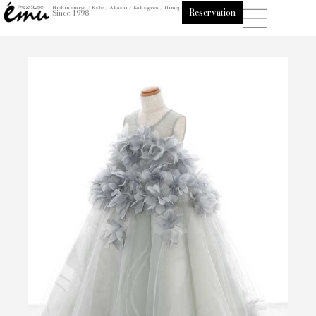
内
Nishinomiya / Kobe / Akashi / Kakogawa / Himeji
Reservation
Since 1998
容
を
ス
キ
ッ
プ