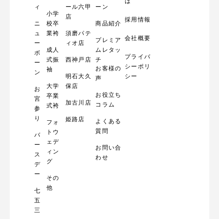
m
は
ィ
ール六甲
ーン
小学
店
採用情報
ニ
校卒
商品紹介
ュ
業袴
須磨パテ
会社概要
プレミア
ー
ィオ店
成人
ムレタッ
ボ
プライバ
式振
西神戸店
チ
ー
シーポリ
お客様の
袖
ン
明石大久
シー
声
大学
保店
お
お役立ち
卒業
宮
加古川店
コラム
式袴
参
り
姫路店
よくある
フォ
質問
トウ
バ
ェデ
ー
お問い合
ィン
ス
わせ
グ
デ
ー
その
他
七
五
三