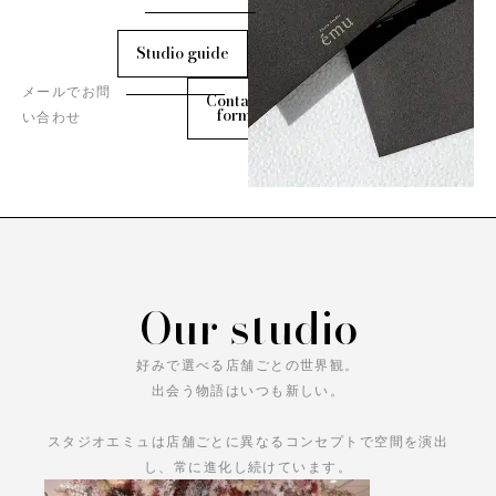
Studio guide
メールでお問
Contact
form
い合わせ
Our studio
好みで選べる店舗ごとの世界観。
出会う物語はいつも新しい。
スタジオエミュは店舗ごとに異なるコンセプトで空間を演出
し、常に進化し続けています。
あなただけの物語をお楽しみください。