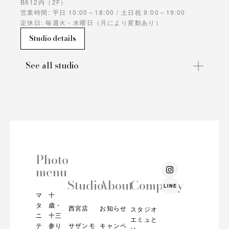
B612内（2F）
営業時間: 平日 10:00～18:00 / 土日祝 9:00～19:00
定休日: 毎週火・水曜日（月により変動あり）
Studio details
See all studio
Photo
I
menu
n
s
Studio
About
Company
LINE
t
マ
十
a
g
タ
歳・
西宮店
お知らせ
スタジオ
r
ニ
十三
エミュと
a
テ
参り
サザンモ
キャンペ