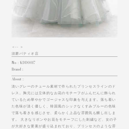
＜
-- ＞
須磨パティオ店
No：
KDD0017
Brand：
About：
淡いグレーのチュール素材で作られたプリンセスラインのド
レス。胸元には立体的なお花のモチーフがふんだんに飾られ
ているため華やかでゴージャスな印象を与えます。落ち着い
た色味が淡く優しく、韓国風のシックなくすみブルーの色味
で落ち着きを感じさせ、柔らかく上品な雰囲気も醸し出しま
す。 大きなリボンやお花をモチーフにした刺繍など、女の子
が大好きな要素が盛り込まれており、プリンセスのような雰