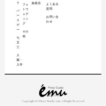
り
姫路店
よくある
フォ
質問
トウ
バ
ェデ
ー
お問い合
ィン
ス
わせ
グ
デ
ー
その
他
七
五
三
入
園・
入学
Since 1998
Copyright © Photo Studio emu. Allright Reserved