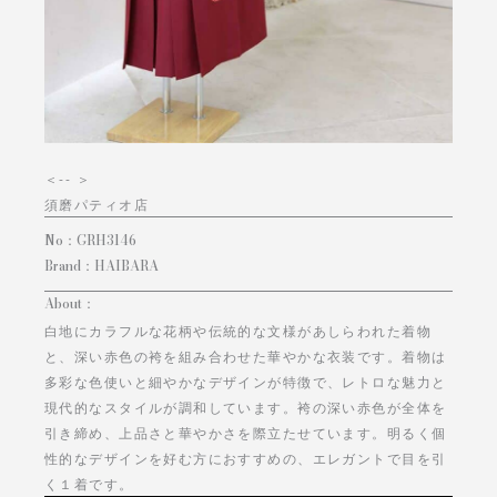
＜
-- ＞
須磨パティオ店
No：
GRH3146
Brand：
HAIBARA
About：
白地にカラフルな花柄や伝統的な文様があしらわれた着物
と、深い赤色の袴を組み合わせた華やかな衣装です。着物は
多彩な色使いと細やかなデザインが特徴で、レトロな魅力と
現代的なスタイルが調和しています。袴の深い赤色が全体を
引き締め、上品さと華やかさを際立たせています。明るく個
性的なデザインを好む方におすすめの、エレガントで目を引
く１着です。