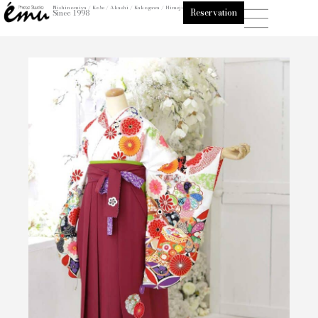
内
Nishinomiya / Kobe / Akashi / Kakogawa / Himeji
Reservation
Since 1998
容
を
ス
キ
ッ
プ