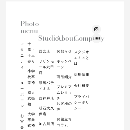
Photo
I
menu
n
s
Studio
About
Company
LINE
t
マ
十
a
g
タ
歳・
西宮店
お知らせ
スタジオ
r
ニ
十三
エミュと
a
テ
参り
サザンモ
キャンペ
m
は
ィ
ール六甲
ーン
小学
店
採用情報
ニ
校卒
商品紹介
ュ
業袴
須磨パテ
会社概要
プレミア
ー
ィオ店
成人
ムレタッ
ボ
プライバ
式振
西神戸店
チ
ー
シーポリ
お客様の
袖
ン
明石大久
シー
声
大学
保店
お
お役立ち
卒業
宮
加古川店
コラム
式袴
参