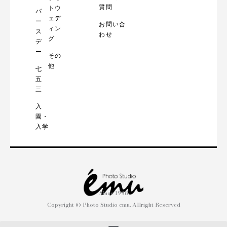
質問
トウ
バ
ェデ
ー
お問い合
ィン
ス
わせ
グ
デ
ー
その
他
七
五
三
入
園・
入学
Since 1998
Copyright © Photo Studio emu. Allright Reserved