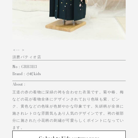
＜
-- ＞
須磨パティオ店
No：
GRH3113
Brand：
小町kids
About：
王道の赤の着物に深緑の袴を合わせた衣装です。菊や椿、梅
などの花が着物全体にデザインされており色味も紫、ピン
ク、黄色などの色味が色鮮やかな印象です。矢絣柄が全体に
施されレトロな雰囲気もあり人気のデザインです。袴の裾部
分に施された小花柄の刺繡が可愛らしくポイントになってい
ます。