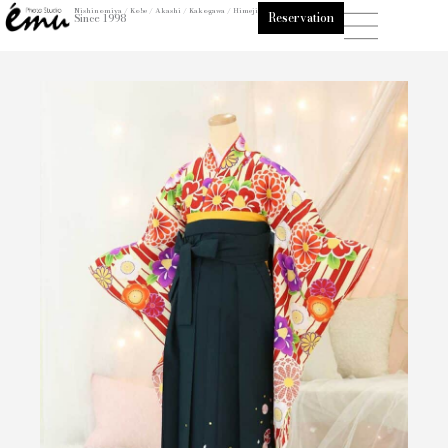
内
Nishinomiya / Kobe / Akashi / Kakogawa / Himeji
Reservation
Since 1998
容
を
ス
キ
ッ
プ