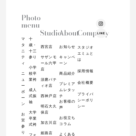
Photo
I
menu
n
s
Studio
About
Company
LINE
t
マ
十
a
g
タ
歳・
西宮店
お知らせ
スタジオ
r
ニ
十三
エミュと
a
テ
参り
サザンモ
キャンペ
m
は
ィ
ール六甲
ーン
小学
店
採用情報
ニ
校卒
商品紹介
ュ
業袴
須磨パテ
会社概要
プレミア
ー
ィオ店
成人
ムレタッ
ボ
プライバ
式振
西神戸店
チ
ー
シーポリ
お客様の
袖
ン
明石大久
シー
声
大学
保店
お
お役立ち
卒業
宮
加古川店
コラム
式袴
参
り
姫路店
よくある
フォ