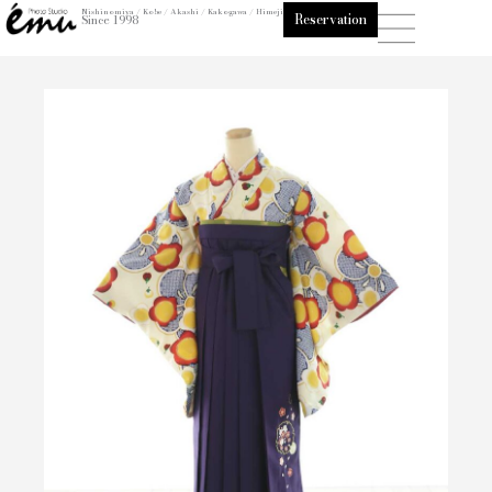
内
Nishinomiya / Kobe / Akashi / Kakogawa / Himeji
Reservation
Since 1998
容
を
ス
キ
ッ
プ