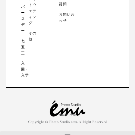
質問
トウ
バ
ェデ
ー
お問い合
ィン
ス
わせ
グ
デ
ー
その
他
七
五
三
入
園・
入学
Since 1998
Copyright © Photo Studio emu. Allright Reserved