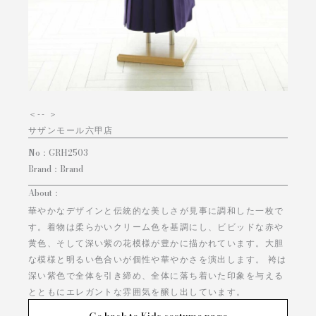
＜
-- ＞
サザンモール六甲店
No：
GRH2503
Brand：
Brand
About：
華やかなデザインと伝統的な美しさが見事に調和した一枚で
す。着物は柔らかいクリーム色を基調にし、ビビッドな赤や
黄色、そして深い紫の花模様が豊かに描かれています。大胆
な模様と明るい色合いが個性や華やかさを演出します。 袴は
深い紫色で全体を引き締め、全体に落ち着いた印象を与える
とともにエレガントな雰囲気を醸し出しています。