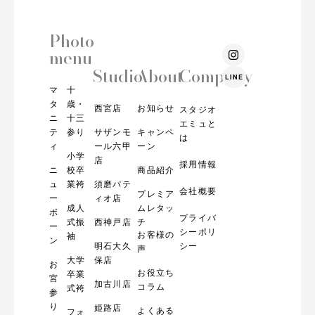
Photo
I
menu
n
s
Studio
About
Company
LINE
t
マ
十
a
g
タ
歳・
西宮店
お知らせ
スタジオ
r
ニ
十三
エミュと
a
テ
参り
サザンモ
キャンペ
m
は
ィ
ール六甲
ーン
小学
店
採用情報
ニ
校卒
商品紹介
ュ
業袴
須磨パテ
会社概要
プレミア
ー
ィオ店
成人
ムレタッ
ボ
プライバ
式振
西神戸店
チ
ー
シーポリ
お客様の
袖
ン
明石大久
シー
声
大学
保店
お
お役立ち
卒業
宮
加古川店
コラム
式袴
参
り
姫路店
よくある
フォ