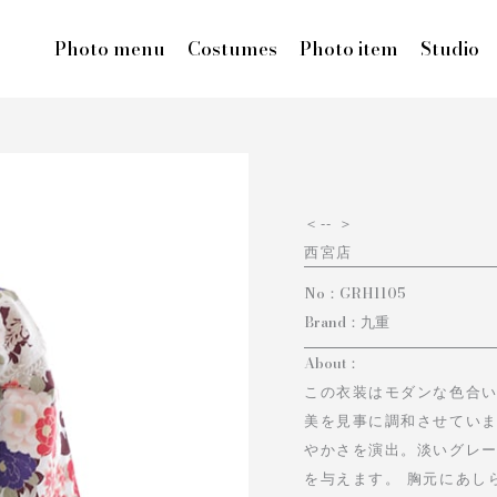
Photo menu
Costumes
Photo item
Studio
＜
-- ＞
西宮店
No：
GRH1105
Brand：
九重
About：
この衣装はモダンな色合
美を見事に調和させてい
やかさを演出。淡いグレ
を与えます。 胸元にあし