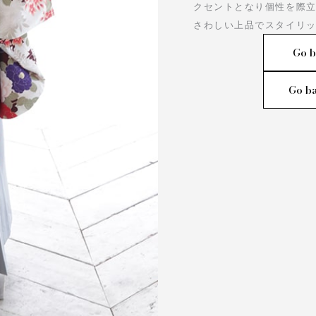
クセントとなり個性を際
さわしい上品でスタイリ
Go b
Go ba