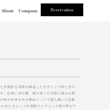
Reservation
About
Company
いと伝統的な花柄が融合したデザインで和と洋の
ます。白地に赤や紫、青の花々が大胆に描かれ華
ーの袴が全体を引き締めシックで落ち着いた印象
らわれたオレンジの花飾りとチェック柄の帯がア