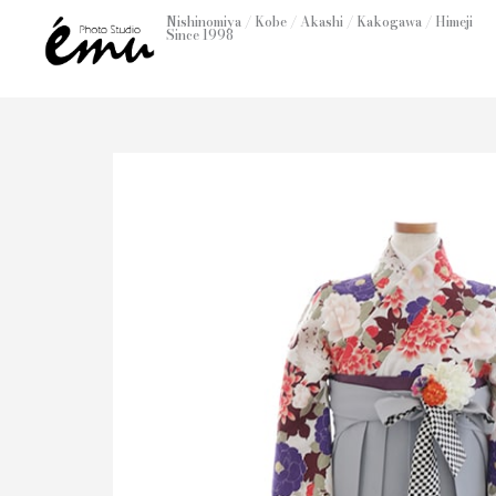
内
Nishinomiya / Kobe / Akashi / Kakogawa / Himeji
Since 1998
容
を
ス
キ
ッ
プ