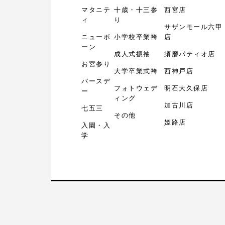
マタニテ
十歳・十三参
西宮店
ィ
り
サザンモール六甲
ニューボ
小学校卒業袴
店
ーン
成人式振袖
須磨パティオ店
お宮参り
大学卒業式袴
西神戸店
バースデ
フォトウェデ
明石大久保店
ー
ィング
加古川店
七五三
その他
姫路店
入園・入
学