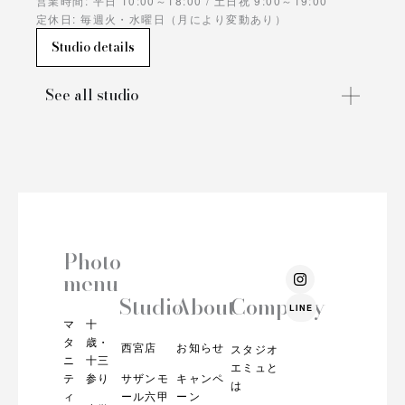
営業時間: 平日 10:00～18:00 / 土日祝 9:00～19:00
定休日: 毎週火・水曜日（月により変動あり）
Studio details
See all studio
Photo
I
menu
n
s
Studio
About
Company
LINE
t
マ
十
a
g
タ
歳・
西宮店
お知らせ
スタジオ
r
ニ
十三
エミュと
a
テ
参り
サザンモ
キャンペ
m
は
ィ
ール六甲
ーン