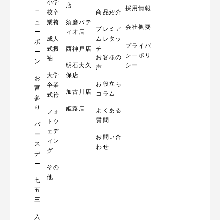
小学
店
採用情報
ニ
校卒
商品紹介
ュ
業袴
須磨パテ
会社概要
プレミア
ー
ィオ店
成人
ムレタッ
ボ
プライバ
式振
西神戸店
チ
ー
シーポリ
お客様の
袖
ン
明石大久
シー
声
大学
保店
お
お役立ち
卒業
宮
加古川店
コラム
式袴
参
り
姫路店
よくある
フォ
質問
トウ
バ
ェデ
ー
お問い合
ィン
ス
わせ
グ
デ
ー
その
他
七
五
三
入