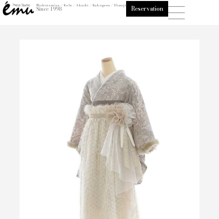
内
Nishinomiya / Kobe / Akashi / Kakogawa / Himeji
Reservation
Since 1998
容
を
ス
キ
ッ
プ