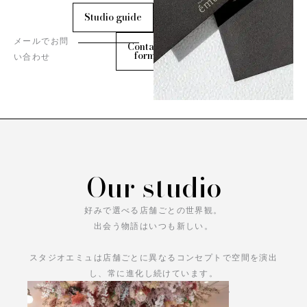
Studio guide
メールでお問
Contact
form
い合わせ
Our studio
好みで選べる店舗ごとの世界観。
出会う物語はいつも新しい。
スタジオエミュは店舗ごとに異なるコンセプトで空間を演出
し、常に進化し続けています。
あなただけの物語をお楽しみください。