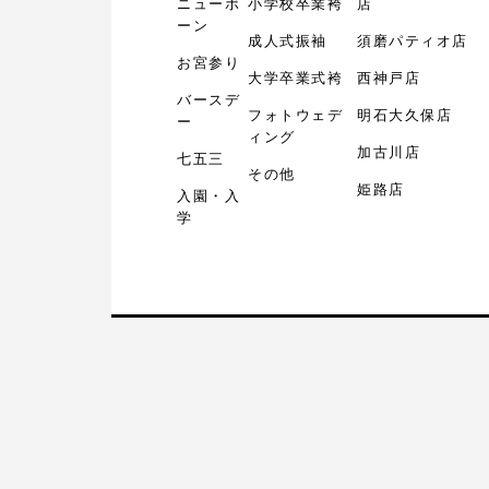
ニューボ
小学校卒業袴
店
ーン
成人式振袖
須磨パティオ店
お宮参り
大学卒業式袴
西神戸店
バースデ
フォトウェデ
明石大久保店
ー
ィング
加古川店
七五三
その他
姫路店
入園・入
学