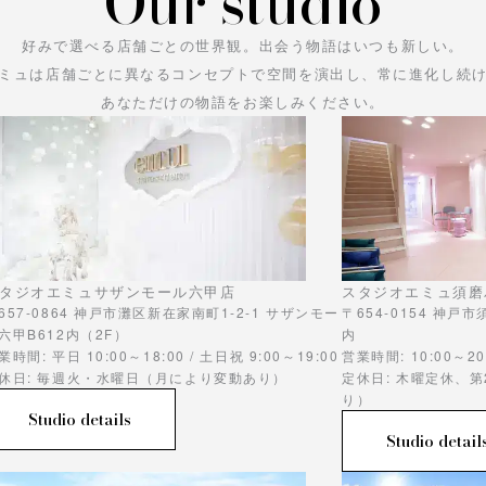
Our studio
好みで選べる店舗ごとの世界観。
出会う物語はいつも新しい。
ミュは店舗ごとに異なるコンセプトで空間を演出し、常に進化し続
あなただけの物語をお楽しみください。
タジオエミュサザンモール六甲店
スタジオエミュ須磨
657-0864 神戸市灘区新在家南町1-2-1 サザンモー
〒654-0154 神戸
六甲B612内（2F）
内
業時間: 平日 10:00～18:00 / 土日祝 9:00～19:00
営業時間: 10:00～20
休日: 毎週火・水曜日（月により変動あり）
定休日: 木曜定休、
り）
Studio details
Studio detail