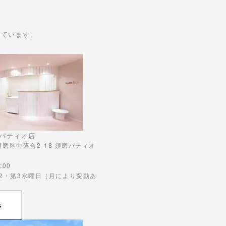
けています。
パティオ店
市須磨区中落合2-18 須磨パティオ
:00
第2・第3水曜日（月により変動あ
s