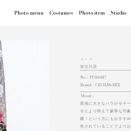
Photo menu
Costumes
Photo item
Studio
＜
-- ＞
加古川店
No：
FUR6817
Brand：
CECILMcBEE
About：
黒地に大きなバラがモチ
るとより映えて豪華な印象
嫌！という方にもおすす
色されていることでより