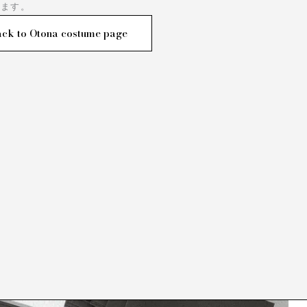
れます。
ck to Otona costume page