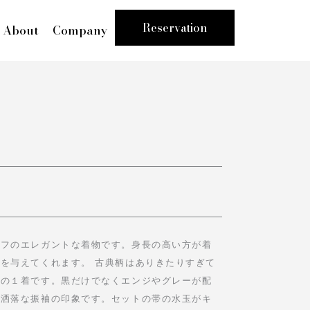
Reservation
About
Company
ーフのエレガントな着物です。身長の高い方が着
を与えてくれます。 古典柄はありきたりすぎて
めの１着です。黒だけでなくエンジやグレーが配
お洒落な振袖の印象です。セットの帯の水玉がキ