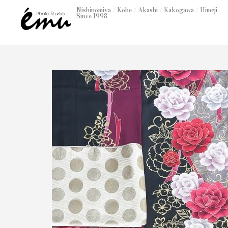
内
Nishinomiya / Kobe / Akashi / Kakogawa / Himeji
Since 1998
容
を
ス
キ
ッ
プ