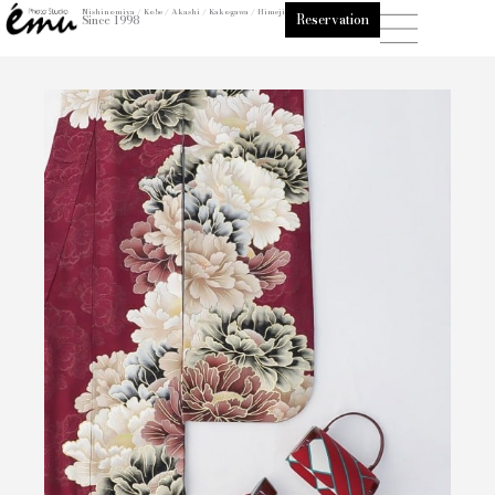
内
Nishinomiya / Kobe / Akashi / Kakogawa / Himeji
Reservation
Since 1998
容
を
ス
キ
ッ
プ