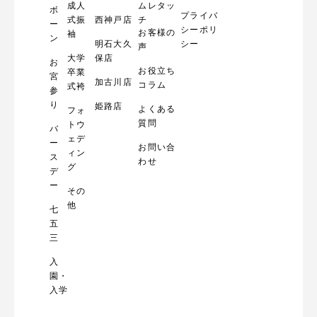
成人
ムレタッ
ボ
プライバ
式振
西神戸店
チ
ー
シーポリ
お客様の
袖
ン
明石大久
シー
声
大学
保店
お
お役立ち
卒業
宮
加古川店
コラム
式袴
参
り
姫路店
よくある
フォ
質問
トウ
バ
ェデ
ー
お問い合
ィン
ス
わせ
グ
デ
ー
その
他
七
五
三
入
園・
入学