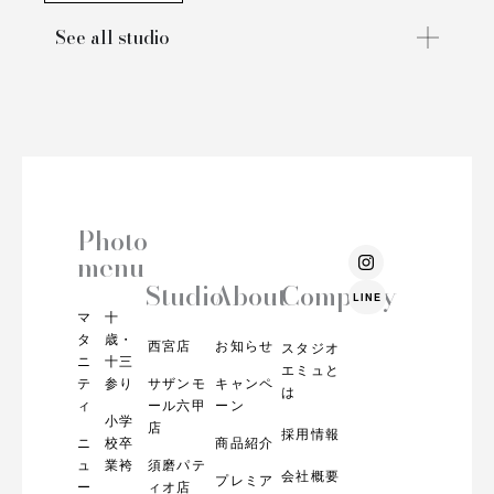
See all studio
Photo
I
menu
n
s
Studio
About
Company
LINE
t
マ
十
a
g
タ
歳・
西宮店
お知らせ
スタジオ
r
ニ
十三
エミュと
a
テ
参り
サザンモ
キャンペ
m
は
ィ
ール六甲
ーン
小学
店
採用情報
ニ
校卒
商品紹介
ュ
業袴
須磨パテ
会社概要
プレミア
ー
ィオ店