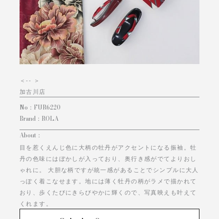
＜
-- ＞
加古川店
No：
FUR6220
Brand：
ROLA
About：
目を惹くえんじ色に大柄の牡丹がアクセントになる振袖。牡
丹の色味にはぼかしが入っており、奥行き感がでてよりおし
ゃれに。 大胆な柄ですが統一感があることでシンプルに大人
っぽく着こなせます。地には薄く牡丹の柄がラメで描かれて
おり、歩くたびにきらびやかに輝くので、写真映えも叶えて
くれます。