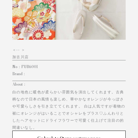
＜
-- ＞
加古川店
No：
FUR6001
Brand：
About：
白の地色に暖色が柔らかい雰囲気を演出してくれます。古典
柄なので日本の風情も楽しめ、華やかなオレンジが今っぽさ
や可愛らしさを引き立ててくれます。 白は人気ですが着物の
裾にオレンジがはいることでオシャレをプラス♡ふんわりと
したヘアセットにドライフラワーで可愛く仕上げて注目の的
間違いなし。