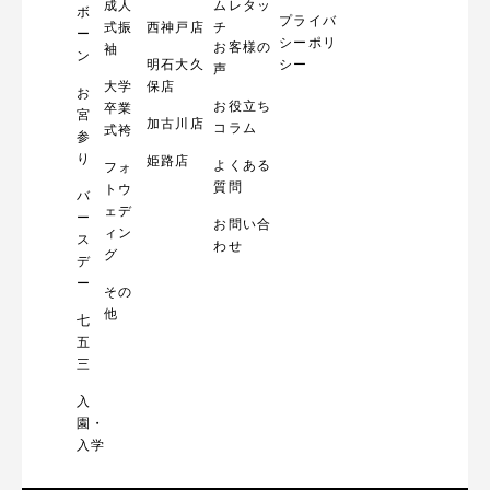
成人
ムレタッ
ボ
プライバ
式振
西神戸店
チ
ー
シーポリ
お客様の
袖
ン
明石大久
シー
声
大学
保店
お
お役立ち
卒業
宮
加古川店
コラム
式袴
参
り
姫路店
よくある
フォ
質問
トウ
バ
ェデ
ー
お問い合
ィン
ス
わせ
グ
デ
ー
その
他
七
五
三
入
園・
入学