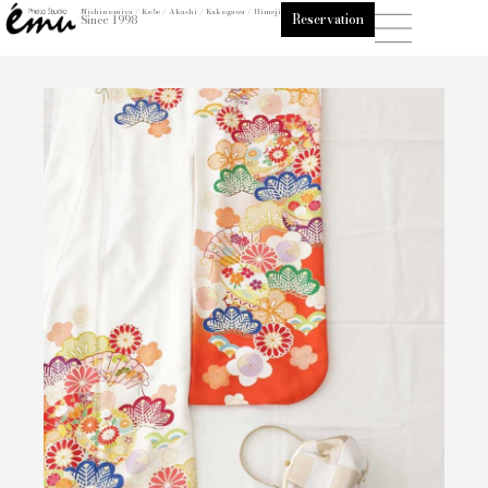
内
Nishinomiya / Kobe / Akashi / Kakogawa / Himeji
Reservation
Since 1998
容
を
ス
キ
ッ
プ