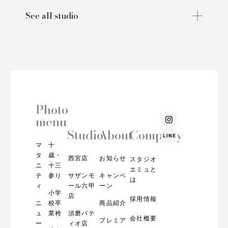
See all studio
Photo
I
menu
n
s
Studio
About
Company
LINE
t
マ
十
a
g
タ
歳・
西宮店
お知らせ
スタジオ
r
ニ
十三
エミュと
a
テ
参り
サザンモ
キャンペ
m
は
ィ
ール六甲
ーン
小学
店
採用情報
ニ
校卒
商品紹介
ュ
業袴
須磨パテ
会社概要
プレミア
ー
ィオ店