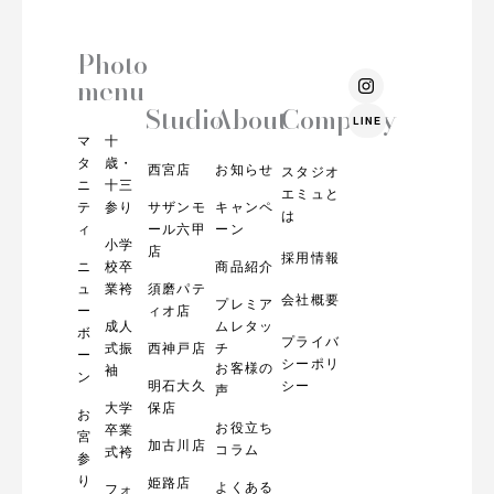
Photo
I
menu
n
s
Studio
About
Company
LINE
t
マ
十
a
g
タ
歳・
西宮店
お知らせ
スタジオ
r
ニ
十三
エミュと
a
テ
参り
サザンモ
キャンペ
m
は
ィ
ール六甲
ーン
小学
店
採用情報
ニ
校卒
商品紹介
ュ
業袴
須磨パテ
会社概要
プレミア
ー
ィオ店
成人
ムレタッ
ボ
プライバ
式振
西神戸店
チ
ー
シーポリ
お客様の
袖
ン
明石大久
シー
声
大学
保店
お
お役立ち
卒業
宮
加古川店
コラム
式袴
参
り
姫路店
よくある
フォ