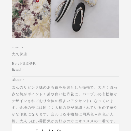
＜
-- ＞
大久保店
No：
FUR5840
Brand：
About：
ほんのりピンク味のある白を基調とした振袖で、大きく真っ
赤な菊がポイント！菊や白い牡丹花に、パープルの市松柄が
デザインされており全体の程よいアクセントになっていま
す。金地の帯には同じく大柄の花が刺繍されているので華や
かな印象になります。合わせる小物類は同系色＋赤色が人
気。大人っぽい雰囲気がお好みの方にオススメの一着です。