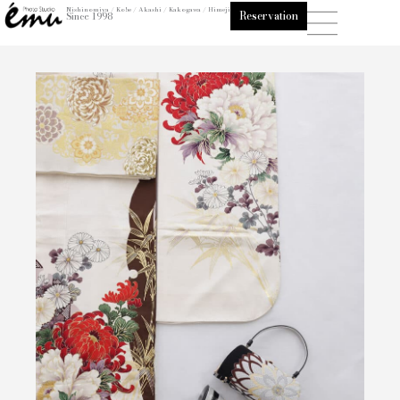
内
Nishinomiya / Kobe / Akashi / Kakogawa / Himeji
Reservation
Since 1998
容
を
ス
キ
ッ
プ