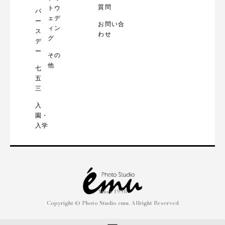
質問
トウ
バ
ェデ
ー
お問い合
ィン
ス
わせ
グ
デ
ー
その
他
七
五
三
入
園・
入学
Since 1998
Copyright © Photo Studio emu. Allright Reserved