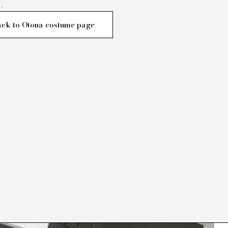
す。
ck to Otona costume page