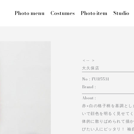
Photo menu
Costumes
Photo item
Studio
＜
-- ＞
大久保店
No：
FUR5531
Brand：
About：
赤×白の格子柄を基調とし
いで顔色を明るく見せて
体的に散りばめられて描
びたい人にピッタリ！ 袖