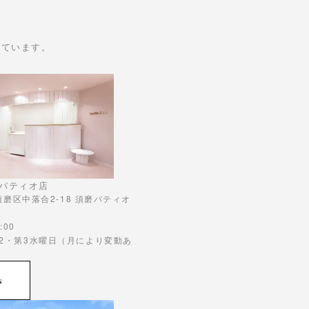
けています。
パティオ店
市須磨区中落合2-18 須磨パティオ
:00
第2・第3水曜日（月により変動あ
s