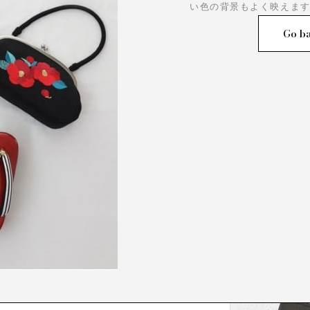
い色の背景もよく映えま
Go ba