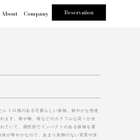
Reservation
About
Company
たレトロ感のある可愛らしい振袖。鮮やかな色使
くれます。菊や梅、桜などのカラフルな花々が全
かれていて、個性的でインパクトのある振袖を選
自体が華やかなので、あまり装飾のない背景や淡