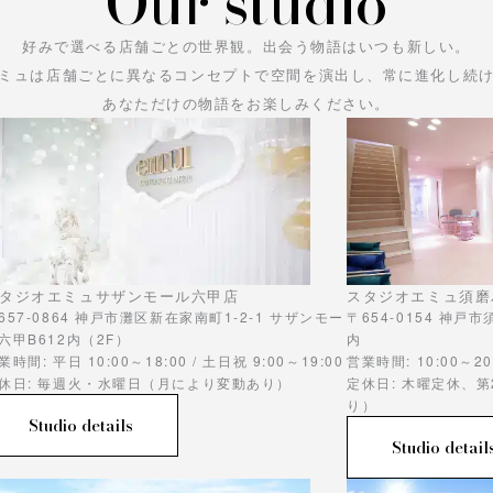
Our studio
好みで選べる店舗ごとの世界観。
出会う物語はいつも新しい。
ミュは店舗ごとに異なるコンセプトで空間を演出し、常に進化し続
あなただけの物語をお楽しみください。
タジオエミュサザンモール六甲店
スタジオエミュ須磨
657-0864 神戸市灘区新在家南町1-2-1 サザンモー
〒654-0154 神戸
六甲B612内（2F）
内
業時間: 平日 10:00～18:00 / 土日祝 9:00～19:00
営業時間: 10:00～20
休日: 毎週火・水曜日（月により変動あり）
定休日: 木曜定休、
り）
Studio details
Studio detail