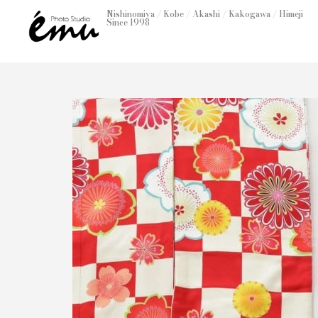
内
Nishinomiya / Kobe / Akashi / Kakogawa / Himeji
Since 1998
容
を
ス
キ
ッ
プ