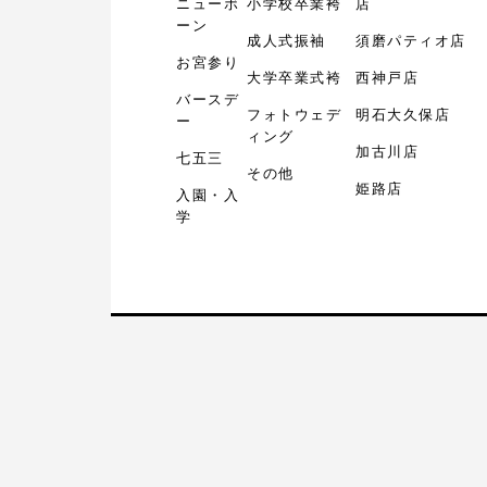
ニューボ
小学校卒業袴
店
ーン
成人式振袖
須磨パティオ店
お宮参り
大学卒業式袴
西神戸店
バースデ
フォトウェデ
明石大久保店
ー
ィング
加古川店
七五三
その他
姫路店
入園・入
学