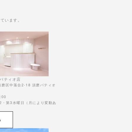
けています。
パティオ店
市須磨区中落合2-18 須磨パティオ
:00
第2・第3水曜日（月により変動あ
s