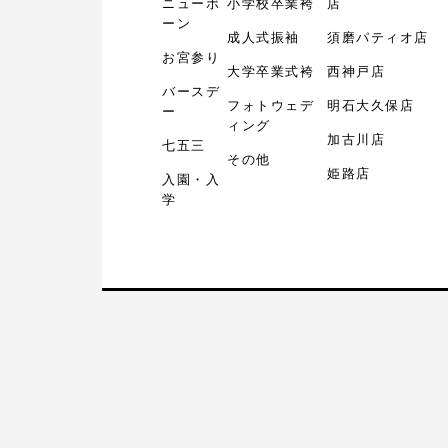
ニューボ
小学校卒業袴
店
ーン
成人式振袖
須磨パティオ店
お宮参り
大学卒業式袴
西神戸店
バースデ
フォトウェデ
明石大久保店
ー
ィング
加古川店
七五三
その他
姫路店
入園・入
学