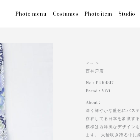
Photo menu
Costumes
Photo item
Studio
＜
-- ＞
西神戸店
No：
FUR4817
Brand：
ViVi
About：
深く鮮やかな藍色にパス
存在してる日本を象徴す
模様は西洋風なデザイン
ます。 大輪咲き誇る中に