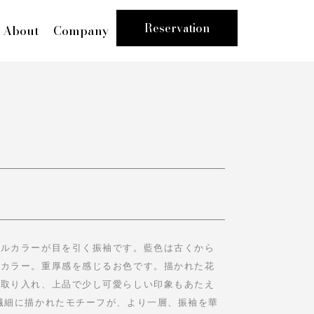
Reservation
About
Company
テルカラーが目を引く振袖です。藍色は古くから
るカラー。重厚感を感じるお色です。描かれた花
を取り入れ、上品で少し可愛らしい印象もあたえ
繊細に描かれたモチーフが、より一層、振袖を華