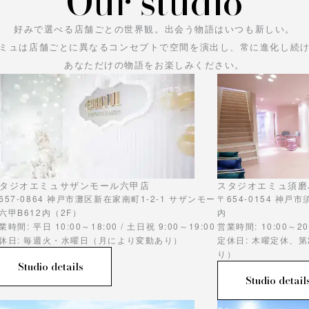
Our studio
好みで選べる店舗ごとの世界観。
出会う物語はいつも新しい。
ミュは店舗ごとに異なるコンセプトで空間を演出し、常に進化し続
あなただけの物語をお楽しみください。
タジオエミュサザンモール六甲店
スタジオエミュ須磨
657-0864 神戸市灘区新在家南町1-2-1 サザンモー
〒654-0154 神戸
六甲B612内（2F）
内
業時間: 平日 10:00～18:00 / 土日祝 9:00～19:00
営業時間: 10:00～20
休日: 毎週火・水曜日（月により変動あり）
定休日: 木曜定休、
り）
Studio details
Studio detail