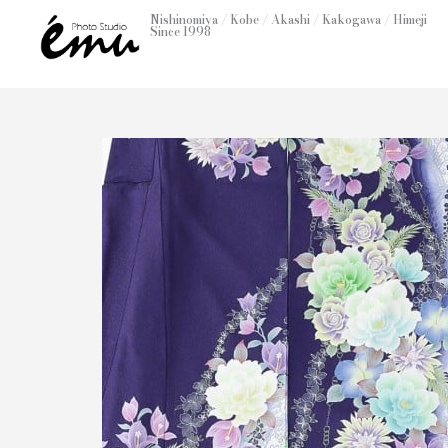
内
Nishinomiya / Kobe / Akashi / Kakogawa / Himeji
Since 1998
容
を
ス
キ
ッ
プ