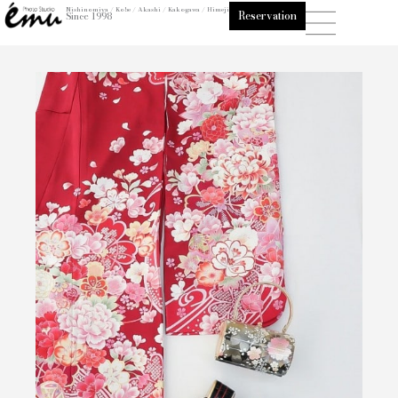
内
Nishinomiya / Kobe / Akashi / Kakogawa / Himeji
Reservation
Since 1998
容
を
ス
キ
ッ
プ