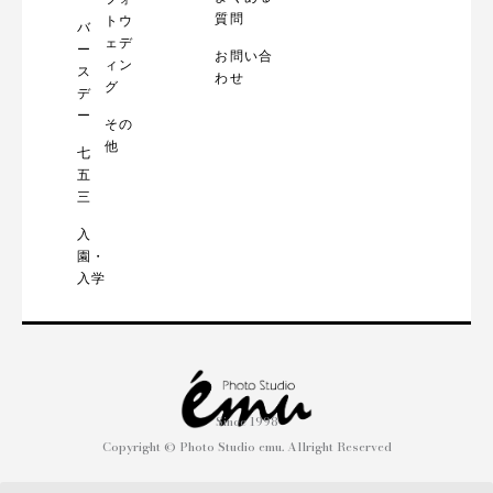
質問
トウ
バ
ェデ
ー
お問い合
ィン
ス
わせ
グ
デ
ー
その
他
七
五
三
入
園・
入学
Since 1998
Copyright © Photo Studio emu. Allright Reserved