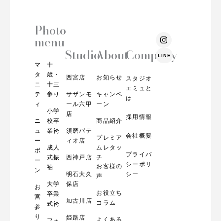
Photo
I
menu
n
s
Studio
About
Company
LINE
t
マ
十
a
g
タ
歳・
西宮店
お知らせ
スタジオ
r
ニ
十三
エミュと
a
テ
参り
サザンモ
キャンペ
m
は
ィ
ール六甲
ーン
小学
店
採用情報
ニ
校卒
商品紹介
ュ
業袴
須磨パテ
会社概要
プレミア
ー
ィオ店
成人
ムレタッ
ボ
プライバ
式振
西神戸店
チ
ー
シーポリ
お客様の
袖
ン
明石大久
シー
声
大学
保店
お
お役立ち
卒業
宮
加古川店
コラム
式袴
参
り
姫路店
よくある
フォ