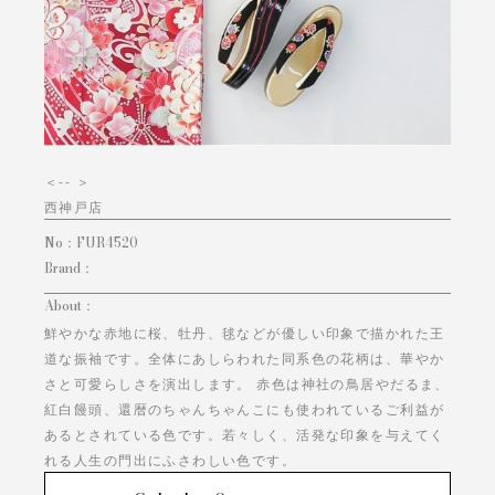
＜
-- ＞
西神戸店
No：
FUR4520
Brand：
About：
鮮やかな赤地に桜、牡丹、毬などが優しい印象で描かれた王
道な振袖です。全体にあしらわれた同系色の花柄は、華やか
さと可愛らしさを演出します。 赤色は神社の鳥居やだるま、
紅白饅頭、還暦のちゃんちゃんこにも使われているご利益が
あるとされている色です。若々しく、活発な印象を与えてく
れる人生の門出にふさわしい色です。