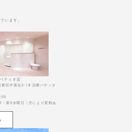
けています。
パティオ店
市須磨区中落合2-18 須磨パティオ
:00
第2・第3水曜日（月により変動あ
s