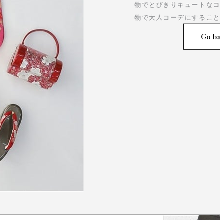
物でとびきりキュートな
物で大人コーデにするこ
Go ba