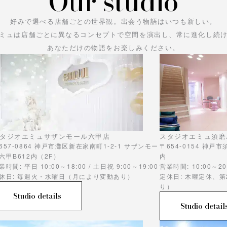
Our studio
好みで選べる店舗ごとの世界観。
出会う物語はいつも新しい。
ミュは店舗ごとに異なるコンセプトで空間を演出し、常に進化し続
あなただけの物語をお楽しみください。
タジオエミュサザンモール六甲店
スタジオエミュ須磨
657-0864 神戸市灘区新在家南町1-2-1 サザンモー
〒654-0154 神戸
六甲B612内（2F）
内
業時間: 平日 10:00～18:00 / 土日祝 9:00～19:00
営業時間: 10:00～20
休日: 毎週火・水曜日（月により変動あり）
定休日: 木曜定休、
り）
Studio details
Studio detail