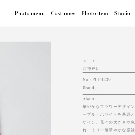
Photo menu
Costumes
Photo item
Studio
＜
-- ＞
西神戸店
No：
FUR4239
Brand：
About：
華やかなフラワーデザイ
ープル・ホワイトを基調
ザイン。花々の大きさや
れ、より一層華やかな振袖