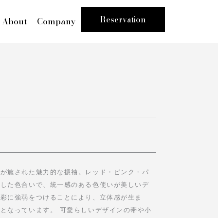
Reservation
About
Company
ンが施された魅力的な振袖。レッド・ピンク・パ
とした色合いで、統一感のある色使いが美しいデ
色彩に強弱をつけることにより、立体感が生ま
となっています。 可愛らしいデザインの帯や小