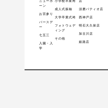
ニューボ
小学校卒業袴
店
ーン
成人式振袖
須磨パティオ店
お宮参り
大学卒業式袴
西神戸店
バースデ
フォトウェデ
明石大久保店
ー
ィング
加古川店
七五三
その他
姫路店
入園・入
学