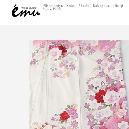
内
Nishinomiya / Kobe / Akashi / Kakogawa / Himeji
Since 1998
容
を
ス
キ
ッ
プ